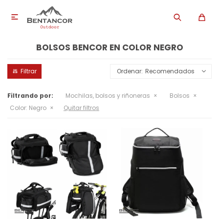

BOLSOS BENCOR EN COLOR NEGRO
Recomendados
Filtrando por:
Mochilas, bolsos y riñoneras
Bolsos
Color:
Negro
Quitar filtros