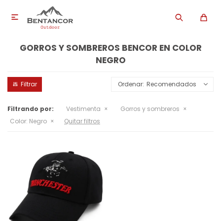

GORROS Y SOMBREROS BENCOR EN COLOR
NEGRO
Recomendados
Filtrando por:
Vestimenta
Gorros y sombreros
Color:
Negro
Quitar filtros