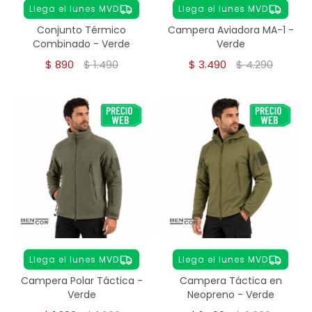
Llega el lunes MVD
Llega el lunes MVD
Conjunto Térmico
Campera Aviadora MA-1 -
Combinado - Verde
Verde
$
890
$
1.490
$
3.490
$
4.290
Llega el lunes MVD
Llega el lunes MVD
Campera Polar Táctica -
Campera Táctica en
Verde
Neopreno - Verde