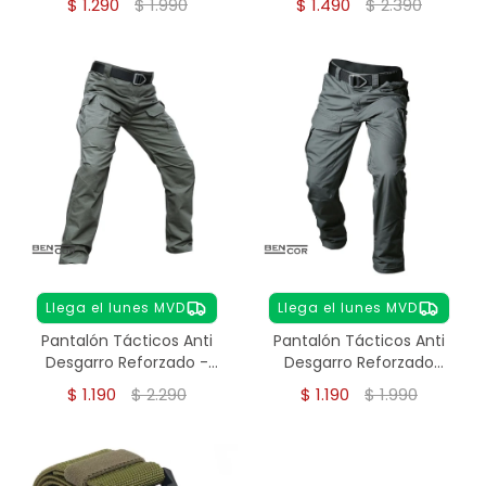
$
1.290
$
1.990
$
1.490
$
2.390
Llega el lunes MVD
Llega el lunes MVD
Pantalón Tácticos Anti
Pantalón Tácticos Anti
Desgarro Reforzado -
Desgarro Reforzado
Impermeable verde
BENCOR - VERDE
$
1.190
$
2.290
$
1.190
$
1.990