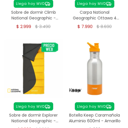
Llega hoy MVD
Llega hoy MVD
Sobre de dormir Climb
Carpa National
National Geographic -
Geographic Ottawa 4
Amarillo
personas
$
2.999
$
3.490
$
7.990
$
8.690
Llega hoy MVD
Llega hoy MVD
Sobre de dormir Explorer
Botella Keep Caramañola
National Geographic -
Aluminio 600ml - Amarillo
Amarrillo