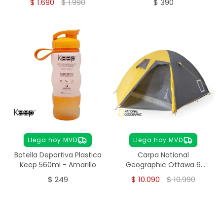
$
1.690
$
1.990
$
390
Llega hoy MVD
Llega hoy MVD
Botella Deportiva Plastica
Carpa National
Keep 560ml - Amarillo
Geographic Ottawa 6
personas
$
249
$
10.090
$
10.990