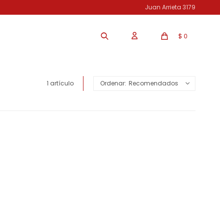
Juan Arrieta 3179
$
0
1 artículo
Recomendados