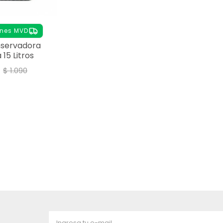
unes MVD
nservadora
15 Litros
$
1.090