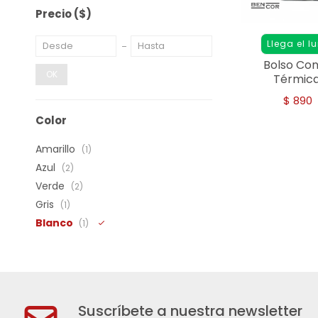
Precio
($)
Llega el l
Bolso Co
OK
Térmica 
$
890
Color
Amarillo
(1)
Azul
(2)
Verde
(2)
Gris
(1)
Blanco
(1)
Suscríbete a nuestra newsletter