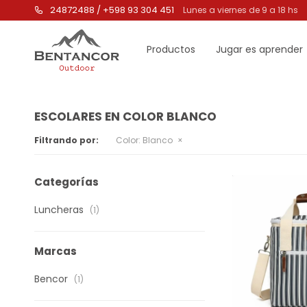
24872488 / +598 93 304 451
Lunes a viernes de 9 a 18 hs
Productos
Jugar es aprender
ESCOLARES EN COLOR BLANCO
Filtrando por:
Color:
Blanco
Categorías
Luncheras
(1)
Marcas
Bencor
(1)