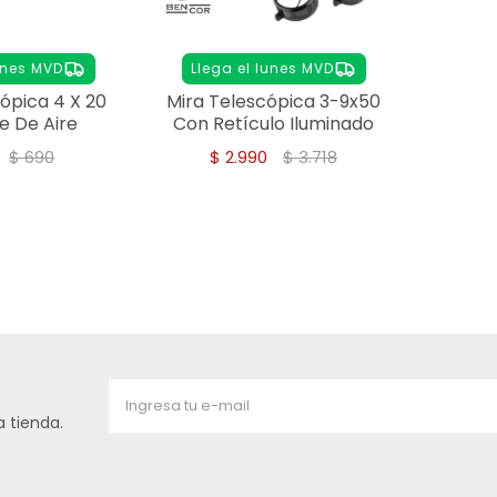
unes MVD
Llega el lunes MVD
ópica 4 X 20
Mira Telescópica 3-9x50
le De Aire
Con Retículo Iluminado
$
690
$
2.990
$
3.718
 tienda.