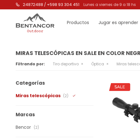
24872488 / +598 93 304 451
Lunes a viernes de 9 a 18 hs
Productos
Jugar es aprender
MIRAS TELESCÓPICAS EN SALE EN COLOR NEG
Filtrando por:
Tiro deportivo
Óptica
Miras teles
Categorías
Miras telescópicas
(2)
Marcas
Bencor
(2)