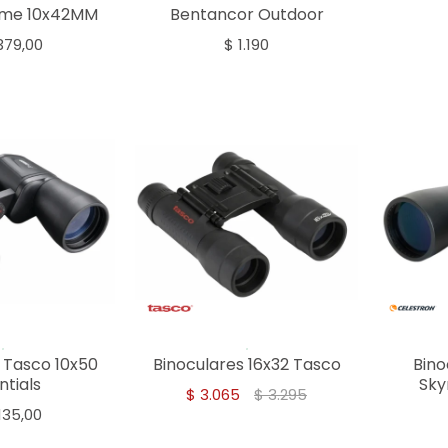
rime 10x42MM
Bentancor Outdoor
379,00
$
1.190
 Tasco 10x50
Binoculares 16x32 Tasco
Bino
ntials
Sky
$
3.065
$
3.295
135,00