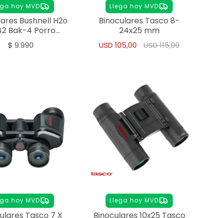
ega hoy MVD
Llega hoy MVD
lares Bushnell H2o
Binoculares Tasco 8-
42 Bak-4 Porro
24x25 mm
Waterproof
$
9.990
USD
105,00
USD
115,00
ega hoy MVD
Llega hoy MVD
ulares Tasco 7 X
Binoculares 10x25 Tasco