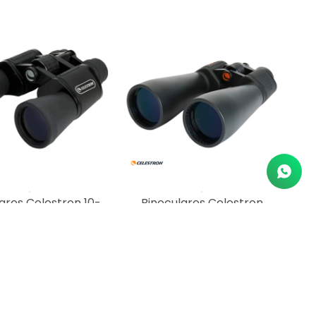
ares Celestron 10-
Binoculares Celestron
50 Upclose G2
Skymaster 12 X 60
55,00
USD
165,00
USD
239,00