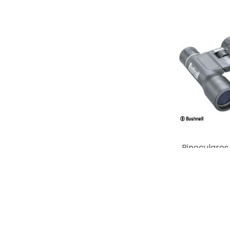
Binoculares 
32 Po
$
2