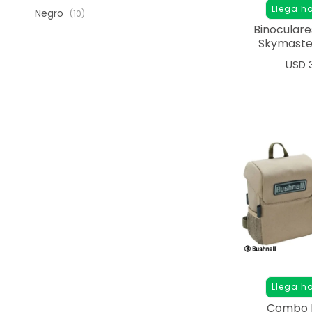
Llega h
Negro
(10)
Binoculare
Skymaste
Ajuste 
USD
Llega h
Combo B