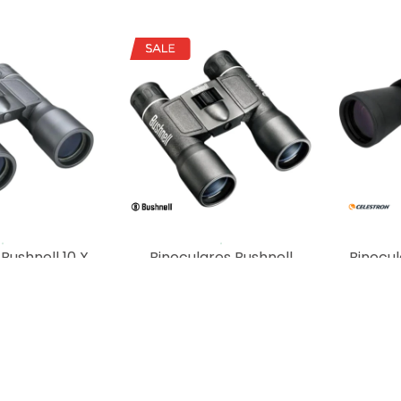
Bushnell 10 X
Binoculares Bushnell
Binocul
werview
Powerview 16x32
30x
.990
$
3.990
$
4.090
USD
1
MOSTRANDO
20
DE
20