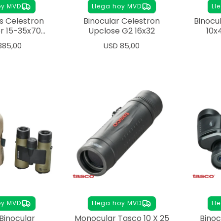
oy MVD
Llega hoy MVD
Ll
s Celestron
Binocular Celestron
Binocu
r 15-35x70
Upclose G2 16x32
10x
Dioptria
385,00
USD
85,00
oy MVD
Llega hoy MVD
Ll
inocular
Monocular Tasco 10 X 25
Binoc