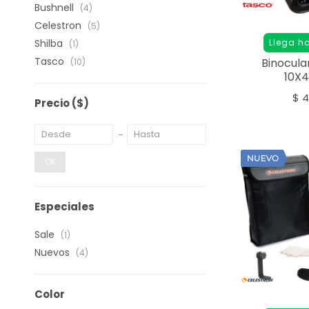
Bushnell
(4)
Celestron
(5)
Llega h
Shilba
(1)
Tasco
Binocula
(10)
10X
$
4
Precio
($)
OK
Especiales
Sale
(1)
Nuevos
(4)
Color