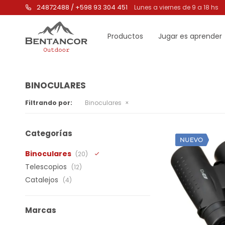
24872488 / +598 93 304 451
Lunes a viernes de 9 a 18 hs
Productos
Jugar es aprender
BINOCULARES
Filtrando por:
Binoculares
Categorías
Binoculares
(20)
Telescopios
(12)
Catalejos
(4)
Marcas