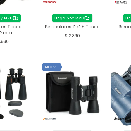
oy MVD
Llega hoy MVD
Ll
res Tasco
Binoculares 12x25 Tasco
Binoc
42mm
$
2.390
.990