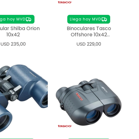
ega hoy MVD
Llega hoy MVD
ular Shilba Orion
Binoculares Tasco
10x42
Offshore 10x42
Impermeables
USD
235,00
USD
229,00
Antigolpes