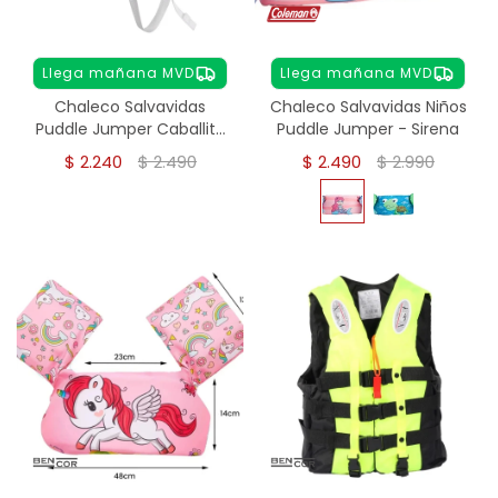
Llega mañana MVD
Llega mañana MVD
Chaleco Salvavidas
Chaleco Salvavidas Niños
Puddle Jumper Caballito
Puddle Jumper - Sirena
De Mar
$
2.240
$
2.490
$
2.490
$
2.990