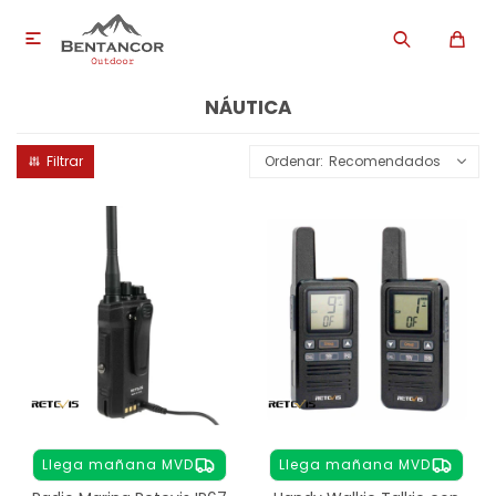

NÁUTICA
Recomendados
Llega mañana MVD
Llega mañana MVD