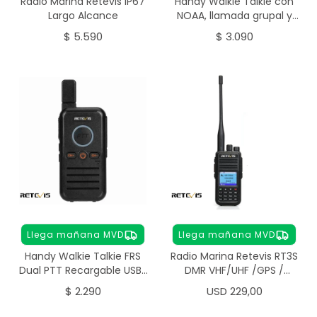
Radio Marina Retevis IP67
Handy Walkie Talkie con
Largo Alcance
NOAA, llamada grupal y
batería recargable USB-C
$
5.590
$
3.090
Llega mañana MVD
Llega mañana MVD
Handy Walkie Talkie FRS
Radio Marina Retevis RT3S
Dual PTT Recargable USB-
DMR VHF/UHF /GPS /
C Pack x2
Cifrado digital
$
2.290
USD
229,00