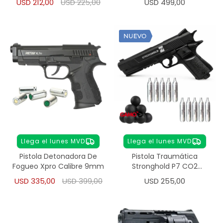
USD
212,00
USD
225,00
USD
499,00
Llega el lunes MVD
Llega el lunes MVD
Pistola Detonadora De
Pistola Traumática
Fogueo Xpro Calibre 9mm
Stronghold P7 CO2
Calibre .50
USD
335,00
USD
399,00
USD
255,00