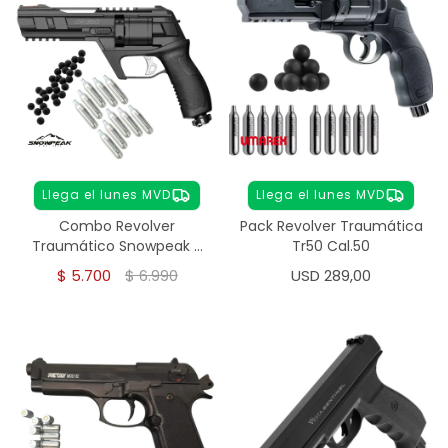
Llega el lunes MVD
Llega el lunes MVD
Combo Revolver
Pack Revolver Traumática
Traumático Snowpeak +
Tr50 Cal.50
50 Municiones Y 10
$
5.700
$
6.990
USD
289,00
Garrafas