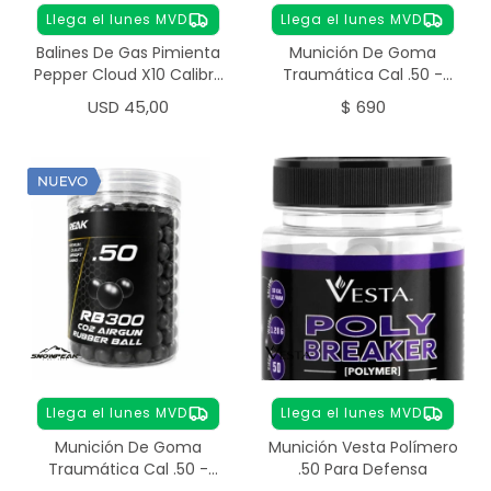
Llega el lunes MVD
Llega el lunes MVD
Balines De Gas Pimienta
Munición De Goma
Pepper Cloud X10 Calibre
Traumática Cal .50 -
.50
100PCS
USD
45,00
$
690
Llega el lunes MVD
Llega el lunes MVD
Munición De Goma
Munición Vesta Polímero
Traumática Cal .50 -
.50 Para Defensa
300PCS