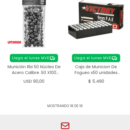
Llega el lunes MVD
Llega el lunes MVD
Munición Rbi 50 Núcleo De
Caja de Municion De
Acero Calibre .50 X100
Fogueo x50 unidades
Unidades
9mm
USD
90,00
$
5.490
MOSTRANDO
18
DE
18