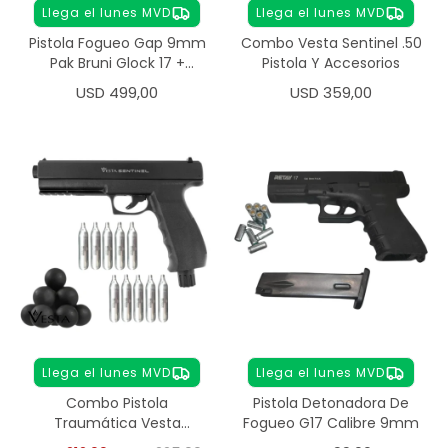
Llega el lunes MVD
Llega el lunes MVD
Pistola Fogueo Gap 9mm
Combo Vesta Sentinel .50
Pak Bruni Glock 17 +
Pistola Y Accesorios
Munición
USD
499,00
USD
359,00
Llega el lunes MVD
Llega el lunes MVD
Combo Pistola
Pistola Detonadora De
Traumática Vesta
Fogueo G17 Calibre 9mm
Sentinel Calibre .50