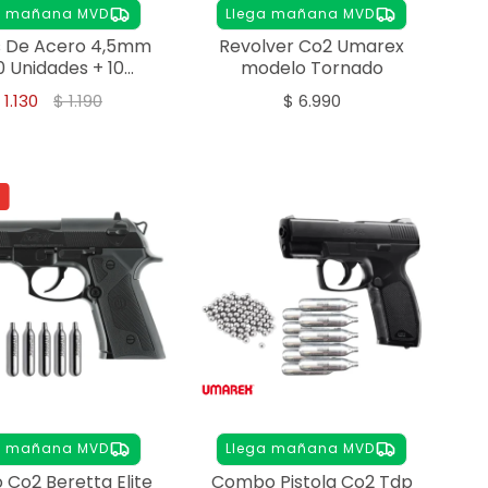
a mañana MVD
Llega mañana MVD
s De Acero 4,5mm
Revolver Co2 Umarex
0 Unidades + 10
modelo Tornado
afa Co2 Umarex
$
1.130
$
1.190
$
6.990
a mañana MVD
Llega mañana MVD
Co2 Beretta Elite
Combo Pistola Co2 Tdp