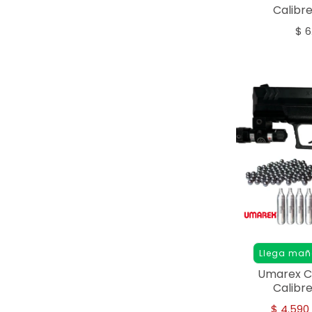
Calibr
$
6
Llega ma
Umarex 
Calibr
$
4.590