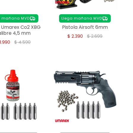
a mañana MVD
Llega mañana MVD
a Umarex Co2 XBG
Pistola Airsoft 6mm
libre 4,5 mm
$
2.390
$
2.699
3.990
$
4.590