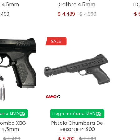
e 4.5mm
Calibre 4.5mm
II
.490
$
4.489
$
4.990
$
ñana MVD
Llega mañana MVD
Combo XBG
Pistola Chumbera De
e 4,5mm
Resorte P-900
$
5.490
$
5.290
$
5.590