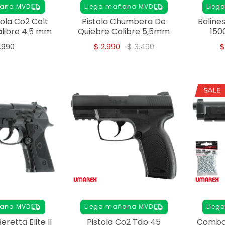
ñana MVD
Llega mañana MVD
Lleg
ola Co2 Colt
Pistola Chumbera De
Baline
libre 4.5 mm
Quiebre Calibre 5,5mm
150
Garr
.990
$
2.990
$
3.490
ñana MVD
Llega mañana MVD
Lleg
eretta Elite II
Pistola Co2 Tdp 45
Combo 