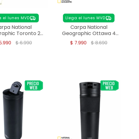
a el lunes MVD
Llega el lunes MVD
rpa National
Carpa National
aphic Toronto 2
Geographic Ottawa 4
personas
personas
5.990
$
6.990
$
7.990
$
8.690