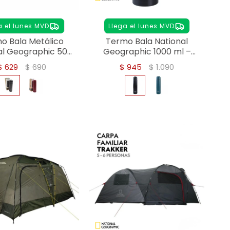
a el lunes MVD
Llega el lunes MVD
o Bala Metálico
Termo Bala National
al Geographic 500
Geographic 1000 ml –
ml - NEGRO
Acero Inoxidable -
$
629
$
690
$
945
$
1.090
NEGRO