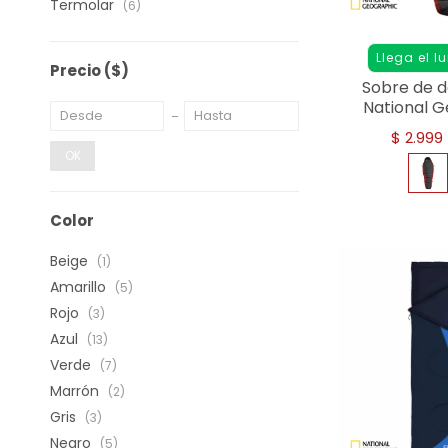
Termolar
(6)
Llega el l
Precio
($)
Sobre de d
National G
R
$
2.999
OK
Color
Beige
(1)
Amarillo
(5)
Rojo
(3)
Azul
(13)
Verde
(7)
Marrón
(2)
Gris
(3)
Negro
(5)