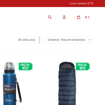
Juan Arrieta 3179
$
0
39 artículos
Recomendados