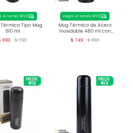
a el lunes MVD
Llega el lunes MVD
a Térmica Tipo Mug
Mug Térmico de Acero
510 ml
Inoxidable 480 ml con
Pulsador
$
690
$
790
$
749
$
890