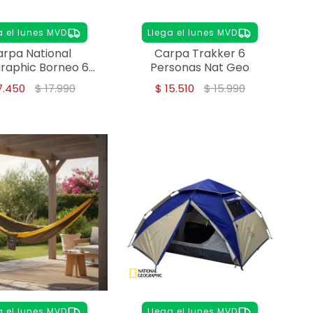
a el lunes MVD
Llega el lunes MVD
rpa National
Carpa Trakker 6
raphic Borneo 6
Personas Nat Geo
Personas
7.450
$
17.990
$
15.510
$
15.990
a el lunes MVD
Llega el lunes MVD