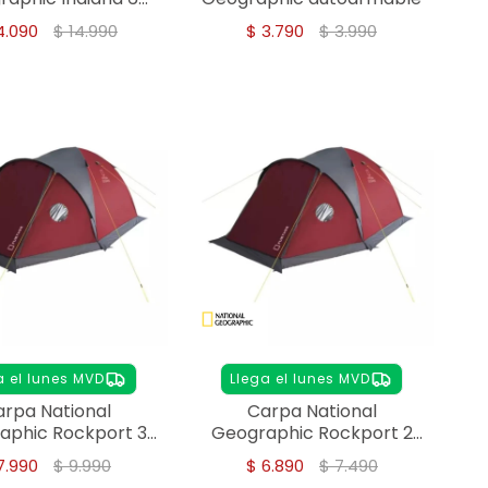
personas
4.090
$
14.990
$
3.790
$
3.990
a el lunes MVD
Llega el lunes MVD
rpa National
Carpa National
aphic Rockport 3
Geographic Rockport 2
personas
Personas
7.990
$
9.990
$
6.890
$
7.490