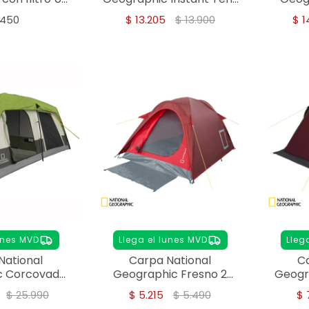
Azul
4 personas
.450
$
13.205
$
13.900
$
1
unes MVD
Llega el lunes MVD
Lleg
National
Carpa National
Ca
c Corcovado
Geographic Fresno 2
Geogr
ersonas
personas
$
25.990
$
5.215
$
5.490
$