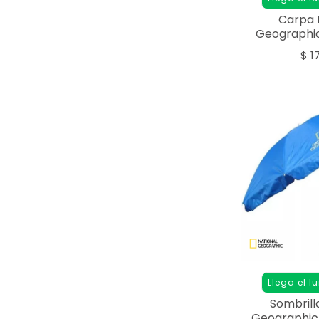
Carpa 
Geographi
Per
$
1
Llega el l
Sombrill
Geographic 