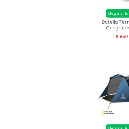
Llega el l
Botella Tér
Geographi
Acero I
$
850
Llega el l