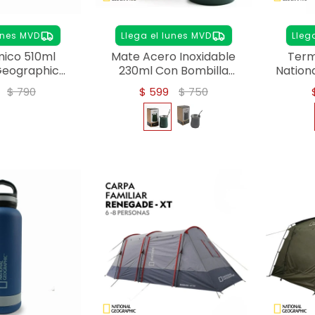
unes MVD
Llega el lunes MVD
Lleg
ico 510ml
Mate Acero Inoxidable
Term
Geographic
230ml Con Bombilla
Nation
noxidable
Térmico Matera - verde
$
790
$
599
$
750