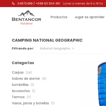
24872488 / +598 93 304 451
Lunes a viernes de 9 a 18 hs
Productos
Jugar es aprender
CAMPING NATIONAL GEOGRAPHIC
Filtrando por:
National Geographic
Categorías
Carpas
(24)
Sobres de dormir
(5)
Sombrillas
(1)
Accesorios
(1)
Termos
(7)
Vasos, jarras y botellas
(1)