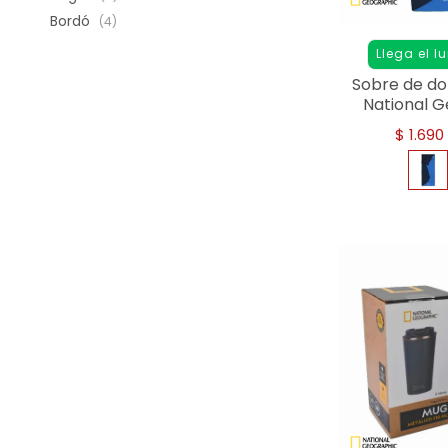
Bordó
(4)
Llega el l
Sobre de do
National G
A
$
1.690