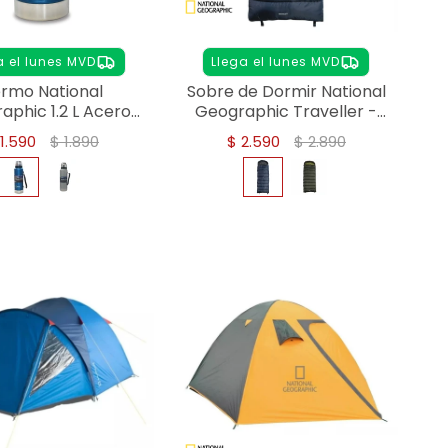
a el lunes MVD
Llega el lunes MVD
rmo National
Sobre de Dormir National
aphic 1.2 L Acero
Geographic Traveller -
xidable - AZUL
Azul
1.590
$
1.890
$
2.590
$
2.890