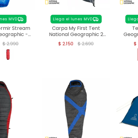
unes MVD
Llega el lunes MVD
Lleg
ormir Stream
Carpa My First Tent
Te
eographic -
National Geographic 2
Geogr
zul
Personas
Ino
$
2.990
$
2.150
$
2.690
$