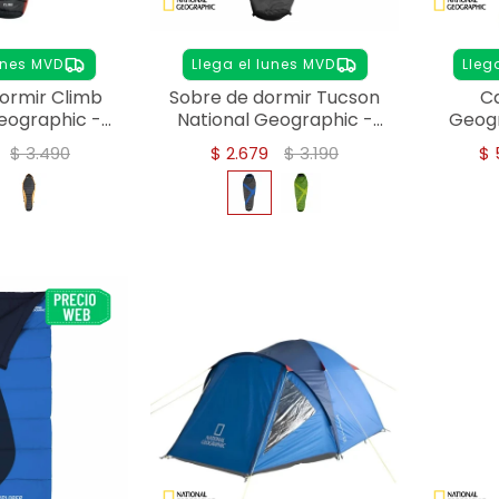
unes MVD
Llega el lunes MVD
Lleg
ormir Climb
Sobre de dormir Tucson
Ca
eographic -
National Geographic -
Geogr
ojo
Azul
$
3.490
$
2.679
$
3.190
$