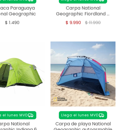
aca Paraguaya
Carpa National
onal Geographic
Geographic Fiordland 4
Personas – Autoarmable
$
1.490
$
9.990
$
11.990
a el lunes MVD
Llega el lunes MVD
rpa National
Carpa de playa National
raphic Indiana 6
Geographic autoarmable