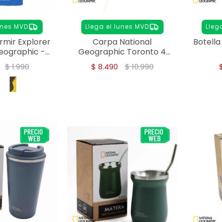
unes MVD
Llega el lunes MVD
Lleg
rmir Explorer
Carpa National
Botell
eographic -
Geographic Toronto 4
zul
personas
$
1.990
$
8.490
$
10.990