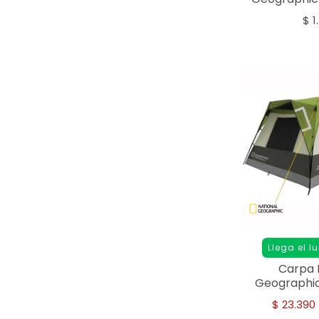
- 
$
1
Llega el l
Carpa 
Geographi
8-10 p
$
23.390