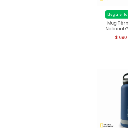
Llega el l
Mug Térm
National 
Acero I
$
690