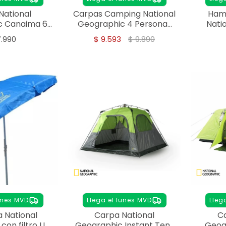
National
Carpas Camping National
Ham
c Canaima 6
Geographic 4 Personas
Nati
sonas
Vancouver
7.990
$
9.593
$
9.890
unes MVD
Llega el lunes MVD
Lleg
a National
Carpa National
Ca
con filtro UV
Geographic Instant Tent
Geog