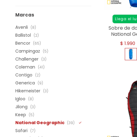
Marcas
Llega el l
Avenli
Sobre de d
(8)
National G
Ballistol
(2)
A
Bencor
$
1.990
(65)
Campingaz
(5)
Challenger
(3)
Coleman
(41)
Contigo
(2)
Generica
(9)
Hikemeister
(3)
Igloo
(8)
Jilong
(3)
Keep
(5)
National Geographic
(39)
Safari
(7)