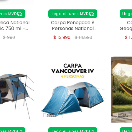
unes MVD
Llega el lunes MVD
Lleg
mica National
Carpa Renegade 8
Ca
c 750 ml –
Personas National
Geog
noxidable
Geographic
$
990
$
13.990
$
14.590
$
1
unes MVD
Llega el lunes MVD
Lleg