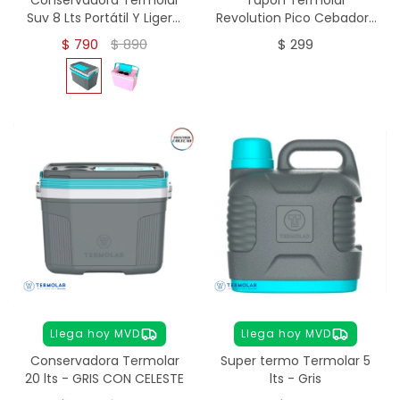
Suv 8 Lts Portátil Y Ligero.
Revolution Pico Cebador 1
- GRIS
Lt
$
790
$
890
$
299
Llega hoy MVD
Llega hoy MVD
Conservadora Termolar
Super termo Termolar 5
20 lts - GRIS CON CELESTE
lts - Gris