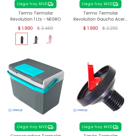
Llega hoy MVD
Llega hoy MVD
Termo Termolar
Termo Termolar
Revolution 1 Lts - NEGRO
Revolution Gaucho Acero
Inoxidable 1 lts
$
1.990
$
2.460
$
1.990
$
2.290
Llega hoy MVD
Llega hoy MVD
Conservadora Termolar
Tapón Termolar