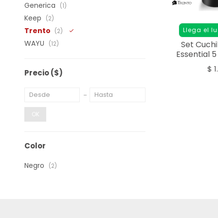
Generica
(1)
Keep
(2)
Llega el l
Trento
(2)
WAYU
Set Cuchi
(12)
Essential 5
Co
$
1
Precio
($)
OK
Color
Negro
(2)