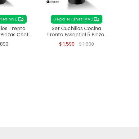
unes MVD
Llega el lunes MVD
llos Trento
Set Cuchillos Cocina
 Piezas Chef
Trento Essential 5 Piezas
cina
Acero Inoxidable
.890
$
1.590
$
1.690