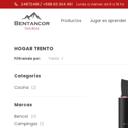
24872488 / +598 93 304 451
Lunes a viernes de 9 a 18 hs
Productos
Jugar es aprender
HOGAR TRENTO
Filtrando por:
Trento
Categorías
Cocina
(2)
Marcas
Bencor
(11)
Campingaz
(1)