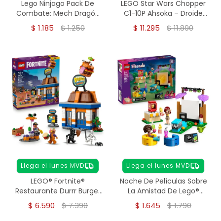
Lego Ninjago Pack De
LEGO Star Wars Chopper
Combate: Mech Dragón
C1-10P Ahsoka – Droide
De Kai 71851
Astromecánico 1039
$
1.185
$
1.250
$
11.295
$
11.890
Piezas
Llega el lunes MVD
Llega el lunes MVD
LEGO® Fortnite®
Noche De Películas Sobre
Restaurante Durrr Burger
La Amistad De Lego®
(77076)
Friends; Juguete 42642
$
6.590
$
7.390
$
1.645
$
1.790