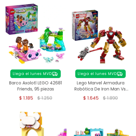
Llega el lunes MVD
Llega el lunes MVD
Barco Axolotl LEGO 42681
Lego Marvel Armadura
Friends, 95 piezas
Robótica De Iron Man Vs.
Ultrón 76307
$
1.185
$
1.250
$
1.645
$
1.890