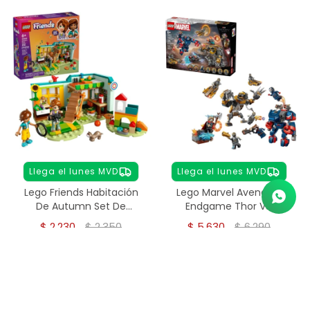
Llega el lunes MVD
Llega el lunes MVD
Lego Friends Habitación
Lego Marvel Avengers
De Autumn Set De
Endgame Thor Vs.
Construcción 42646
Chitauri 76322
$
2.230
$
2.350
$
5.630
$
6.290