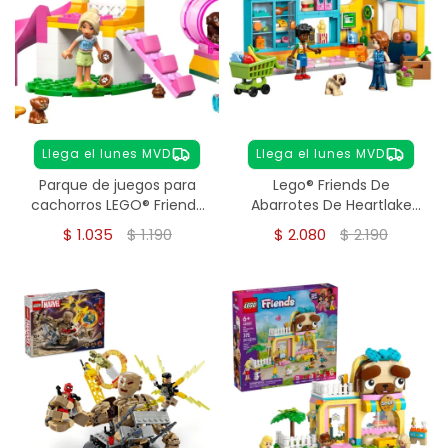
Llega el lunes MVD
Llega el lunes MVD
Parque de juegos para
Lego® Friends De
cachorros LEGO® Friends
Abarrotes De Heartlake
42665
City
$
1.035
$
1.190
$
2.080
$
2.190