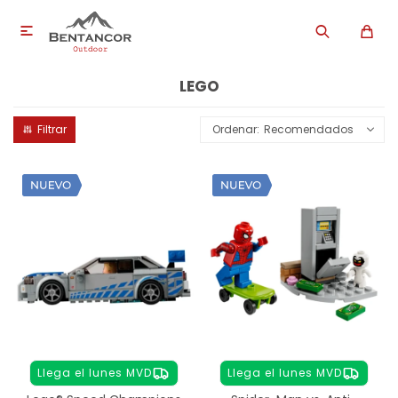

LEGO
Recomendados
Llega el lunes MVD
Llega el lunes MVD