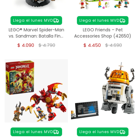
Llega el lunes MVD
Llega el lunes MVD
LEGO® Marvel Spider-Man
LEGO Friends – Pet
vs. Sandman: Batalla Final
Accessories Shop (42650)
(76280)
$
4.090
$
4.790
$
4.450
$
4.690
Llega el lunes MVD
Llega el lunes MVD