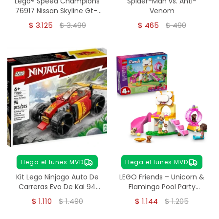
Lego® Speed Champions
Spider-Man vs. Anti-
76917 Nissan Skyline Gt-r
Venom
(r34)
$
3.125
$
3.499
$
465
$
490
Llega el lunes MVD
Llega el lunes MVD
Kit Lego Ninjago Auto De
LEGO Friends – Unicorn &
Carreras Evo De Kai 94
Flamingo Pool Party
Pcs
(42658)
$
1.110
$
1.490
$
1.144
$
1.205