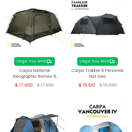
Llega hoy MVD
Llega hoy MVD
Carpa National
Carpa Trakker 6 Personas
Geographic Borneo 6
Nat Geo
Personas
$
17.450
$
17.990
$
15.510
$
15.990