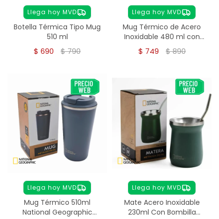
Llega hoy MVD
Llega hoy MVD
Botella Térmica Tipo Mug
Mug Térmico de Acero
510 ml
Inoxidable 480 ml con
Pulsador
$
690
$
790
$
749
$
890
Llega hoy MVD
Llega hoy MVD
Mug Térmico 510ml
Mate Acero Inoxidable
National Geographic
230ml Con Bombilla