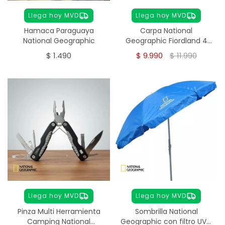
Llega hoy MVD
Llega hoy MVD
Hamaca Paraguaya
Carpa National
National Geographic
Geographic Fiordland 4
Personas – Autoarmable
$
1.490
$
9.990
$
11.990
Llega hoy MVD
Llega hoy MVD
Pinza Multi Herramienta
Sombrilla National
Camping National
Geographic con filtro UV -