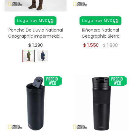
Llega hoy MVD
Llega hoy MVD
Poncho De Lluvia National
Riñonera National
Geographic Impermeable
Geographic Sierra
- verde
$
1.290
$
1.550
$
1.800