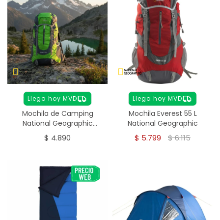
Llega hoy MVD
Llega hoy MVD
Mochila de Camping
Mochila Everest 55 L
National Geographic
National Geographic
Everest 45 L
$
4.890
$
5.799
$
6.115