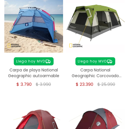
Llega hoy MVD
Llega hoy MVD
Carpa de playa National
Carpa National
Geographic autoarmable
Geographic Corcovado
8-10 personas
$
3.790
$
3.990
$
23.390
$
25.990