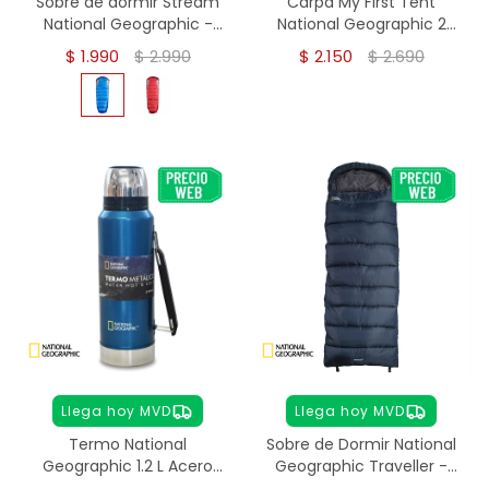
Sobre de dormir Stream
Carpa My First Tent
National Geographic -
National Geographic 2
Azul
Personas
$
1.990
$
2.990
$
2.150
$
2.690
Llega hoy MVD
Llega hoy MVD
Termo National
Sobre de Dormir National
Geographic 1.2 L Acero
Geographic Traveller -
Inoxidable - AZUL
Azul