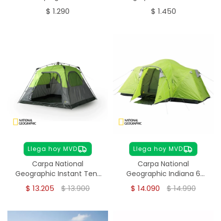
Geographic 10 en 1
Azul
$
1.290
$
1.450
Llega hoy MVD
Llega hoy MVD
Carpa National
Carpa National
Geographic Instant Tent
Geographic Indiana 6
4 personas
personas
$
13.205
$
13.900
$
14.090
$
14.990