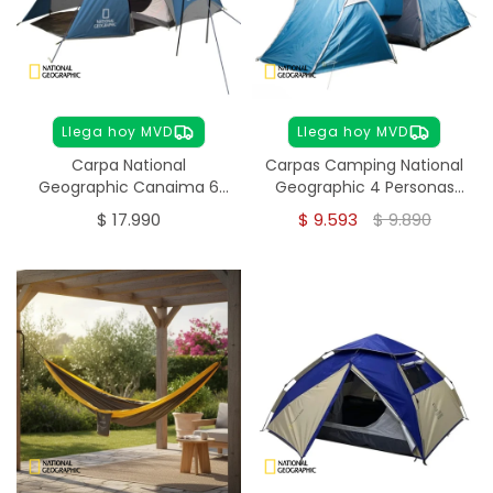
Llega hoy MVD
Llega hoy MVD
Carpa National
Carpas Camping National
Geographic Canaima 6
Geographic 4 Personas
Personas
Vancouver
$
17.990
$
9.593
$
9.890