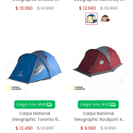
personas
Personas - Azul
$
10.090
$
10.990
$
12.990
$
15.900
Llega hoy MVD
Llega hoy MVD
Carpa National
Carpa National
Geographic Toronto 6
Geographic Rockport 4
personas
Personas
$
12.490
$
13.990
$
8.990
$
9.990