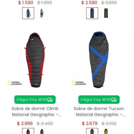
$
1.590
$
1.890
$
2.590
$
2.890
Llega hoy MVD
Llega hoy MVD
Sobre de dormir Climb
Sobre de dormir Tucson
National Geographic -
National Geographic -
Rojo
Azul
$
2.999
$
3.490
$
2.679
$
3.190