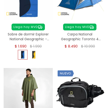
Llega hoy MVD
Llega hoy MVD
Sobre de dormir Explorer
Carpa National
National Geographic -
Geographic Toronto 4
Azul
personas
$
1.690
$
1.990
$
8.490
$
10.990