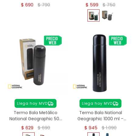
Acero Inoxidable
Térmico Matera - verde
$
690
$
790
$
599
$
750
Llega hoy MVD
Llega hoy MVD
Termo Bala Metálico
Termo Bala National
National Geographic 500
Geographic 1000 ml –
ml - NEGRO
Acero Inoxidable - NEGRO
$
629
$
690
$
945
$
1.090