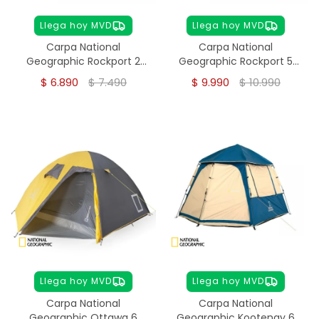
Llega hoy MVD
Llega hoy MVD
Carpa National
Carpa National
Geographic Rockport 2
Geographic Rockport 5
Personas
Personas
$
6.890
$
7.490
$
9.990
$
10.990
Llega hoy MVD
Llega hoy MVD
Carpa National
Carpa National
Geographic Ottawa 6
Geographic Kootenay 6