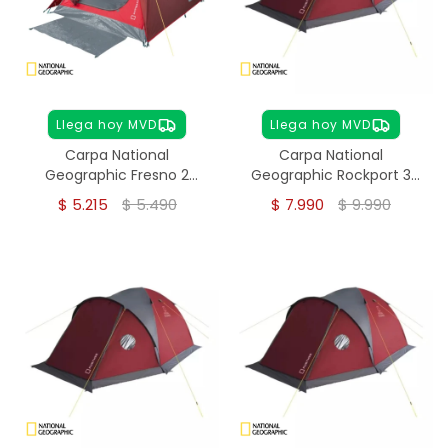
Llega hoy MVD
Llega hoy MVD
Carpa National
Carpa National
Geographic Fresno 2
Geographic Rockport 3
personas
personas
$
5.215
$
5.490
$
7.990
$
9.990