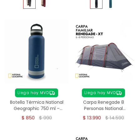
Llega hoy MVD
Llega hoy MVD
Botella Térmica National
Carpa Renegade 8
Geographic 750 ml –
Personas National
Acero Inoxidable
Geographic
$
850
$
990
$
13.990
$
14.590