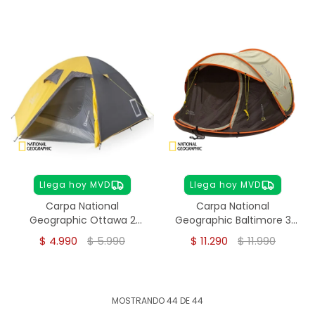
Llega hoy MVD
Llega hoy MVD
Carpa National
Carpa National
Geographic Ottawa 2
Geographic Baltimore 3
personas
Personas – Instantánea
$
4.990
$
5.990
$
11.290
$
11.990
MOSTRANDO
44
DE
44