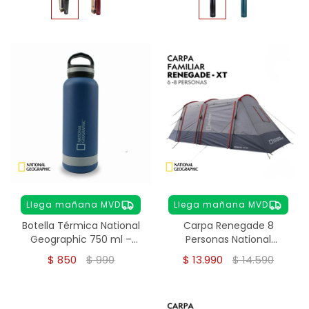
Llega mañana MVD
Llega mañana MVD
Botella Térmica National
Carpa Renegade 8
Geographic 750 ml –
Personas National
Acero Inoxidable
Geographic
$
850
$
990
$
13.990
$
14.590