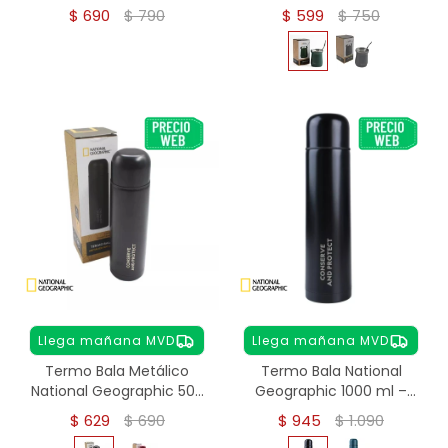
Acero Inoxidable
Térmico Matera - verde
$
690
$
790
$
599
$
750
Llega mañana MVD
Llega mañana MVD
Termo Bala Metálico
Termo Bala National
National Geographic 500
Geographic 1000 ml –
ml - NEGRO
Acero Inoxidable - NEGRO
$
629
$
690
$
945
$
1.090