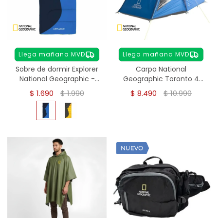
Llega mañana MVD
Llega mañana MVD
Sobre de dormir Explorer
Carpa National
National Geographic -
Geographic Toronto 4
Azul
personas
$
1.690
$
1.990
$
8.490
$
10.990