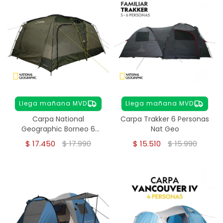
Llega mañana MVD
Llega mañana MVD
Carpa National
Carpa Trakker 6 Personas
Geographic Borneo 6
Nat Geo
Personas
$
17.450
$
17.990
$
15.510
$
15.990