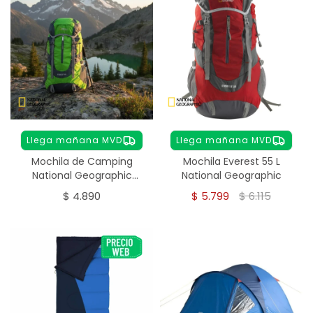
Llega mañana MVD
Llega mañana MVD
Mochila de Camping
Mochila Everest 55 L
National Geographic
National Geographic
Everest 45 L
$
4.890
$
5.799
$
6.115