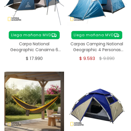
Llega mañana MVD
Llega mañana MVD
Carpa National
Carpas Camping National
Geographic Canaima 6
Geographic 4 Personas
Personas
Vancouver
$
17.990
$
9.593
$
9.890