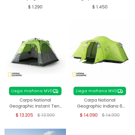
Geographic 10 en 1
Azul
$
1.290
$
1.450
Llega mañana MVD
Llega mañana MVD
Carpa National
Carpa National
Geographic Instant Tent
Geographic Indiana 6
4 personas
personas
$
13.205
$
13.900
$
14.090
$
14.990