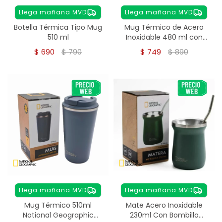
Llega mañana MVD
Llega mañana MVD
Botella Térmica Tipo Mug
Mug Térmico de Acero
510 ml
Inoxidable 480 ml con
Pulsador
$
690
$
790
$
749
$
890
Llega mañana MVD
Llega mañana MVD
Mug Térmico 510ml
Mate Acero Inoxidable
National Geographic
230ml Con Bombilla