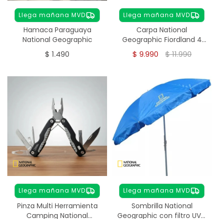
Llega mañana MVD
Llega mañana MVD
Hamaca Paraguaya
Carpa National
National Geographic
Geographic Fiordland 4
Personas – Autoarmable
$
1.490
$
9.990
$
11.990
Llega mañana MVD
Llega mañana MVD
Pinza Multi Herramienta
Sombrilla National
Camping National
Geographic con filtro UV -