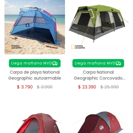
Llega mañana MVD
Llega mañana MVD
Carpa de playa National
Carpa National
Geographic autoarmable
Geographic Corcovado
8-10 personas
$
3.790
$
3.990
$
23.390
$
25.990