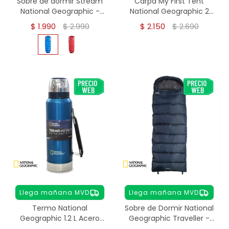
Sobre de dormir Stream
Carpa My First Tent
National Geographic -
National Geographic 2
Azul
Personas
$
1.990
$
2.990
$
2.150
$
2.690
Llega mañana MVD
Llega mañana MVD
Termo National
Sobre de Dormir National
Geographic 1.2 L Acero
Geographic Traveller -
Inoxidable - AZUL
Azul