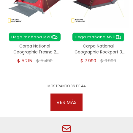
Llega mañana MVD
Llega mañana MVD
Carpa National
Carpa National
Geographic Fresno 2
Geographic Rockport 3
personas
personas
$
5.215
$
5.490
$
7.990
$
9.990
MOSTRANDO
36
DE
44
VER MÁS