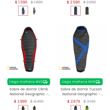
$
1.590
$
1.890
$
2.590
$
2.890
Llega mañana MVD
Llega mañana MVD
Sobre de dormir Climb
Sobre de dormir Tucson
National Geographic -
National Geographic -
Rojo
Azul
$
2.999
$
3.490
$
2.679
$
3.190