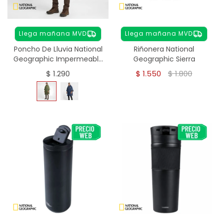
Llega mañana MVD
Llega mañana MVD
Poncho De Lluvia National
Riñonera National
Geographic Impermeable
Geographic Sierra
- verde
$
1.290
$
1.550
$
1.800