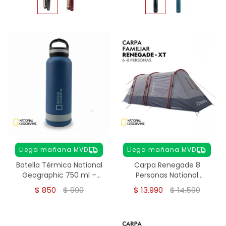
Llega mañana MVD
Llega mañana MVD
Botella Térmica National
Carpa Renegade 8
Geographic 750 ml –
Personas National
Acero Inoxidable
Geographic
$
850
$
990
$
13.990
$
14.590