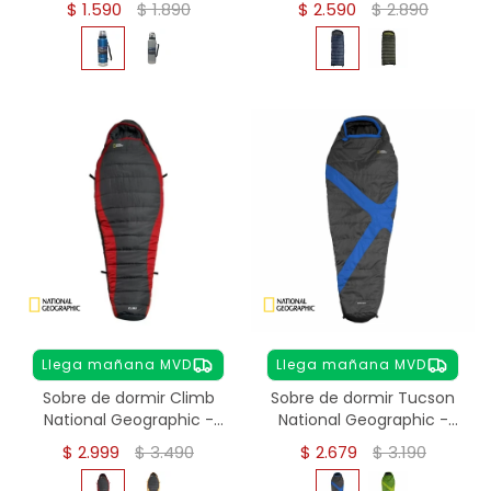
$
1.590
$
1.890
$
2.590
$
2.890
Llega mañana MVD
Llega mañana MVD
Sobre de dormir Climb
Sobre de dormir Tucson
National Geographic -
National Geographic -
Rojo
Azul
$
2.999
$
3.490
$
2.679
$
3.190