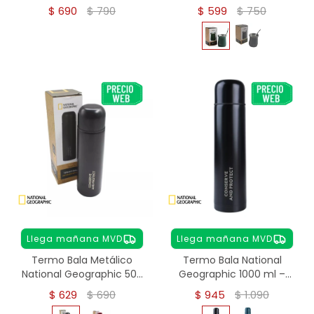
Acero Inoxidable
Térmico Matera - verde
$
690
$
790
$
599
$
750
Llega mañana MVD
Llega mañana MVD
Termo Bala Metálico
Termo Bala National
National Geographic 500
Geographic 1000 ml –
ml - NEGRO
Acero Inoxidable - NEGRO
$
629
$
690
$
945
$
1.090