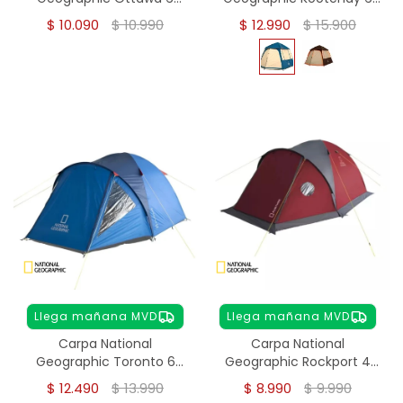
personas
Personas - Azul
$
10.090
$
10.990
$
12.990
$
15.900
Llega mañana MVD
Llega mañana MVD
Carpa National
Carpa National
Geographic Toronto 6
Geographic Rockport 4
personas
Personas
$
12.490
$
13.990
$
8.990
$
9.990