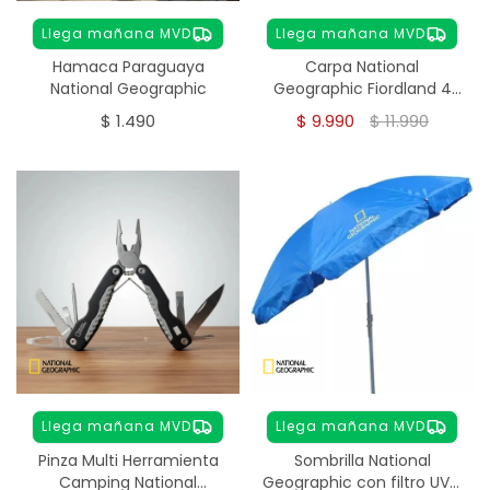
Llega mañana MVD
Llega mañana MVD
Hamaca Paraguaya
Carpa National
National Geographic
Geographic Fiordland 4
Personas – Autoarmable
$
1.490
$
9.990
$
11.990
Llega mañana MVD
Llega mañana MVD
Pinza Multi Herramienta
Sombrilla National
Camping National
Geographic con filtro UV -