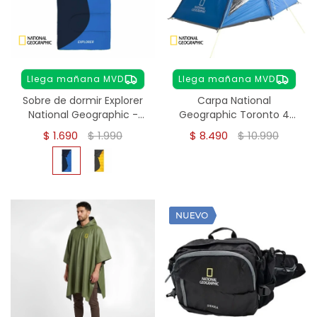
Llega mañana MVD
Llega mañana MVD
Sobre de dormir Explorer
Carpa National
National Geographic -
Geographic Toronto 4
Azul
personas
$
1.690
$
1.990
$
8.490
$
10.990