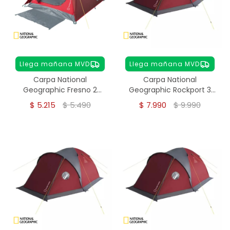
Llega mañana MVD
Llega mañana MVD
Carpa National
Carpa National
Geographic Fresno 2
Geographic Rockport 3
personas
personas
$
5.215
$
5.490
$
7.990
$
9.990