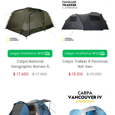
Llega mañana MVD
Llega mañana MVD
Carpa National
Carpa Trakker 6 Personas
Geographic Borneo 6
Nat Geo
Personas
$
17.450
$
17.990
$
15.510
$
15.990