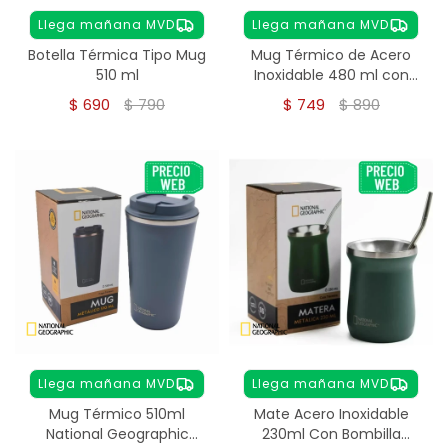
Llega mañana MVD
Llega mañana MVD
Botella Térmica Tipo Mug
Mug Térmico de Acero
510 ml
Inoxidable 480 ml con
Pulsador
$
690
$
790
$
749
$
890
Llega mañana MVD
Llega mañana MVD
Mug Térmico 510ml
Mate Acero Inoxidable
National Geographic
230ml Con Bombilla