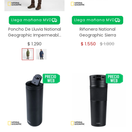
Llega mañana MVD
Llega mañana MVD
Poncho De Lluvia National
Riñonera National
Geographic Impermeable
Geographic Sierra
- verde
$
1.290
$
1.550
$
1.800