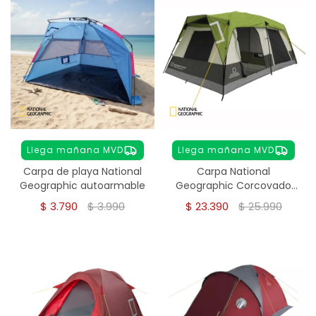
Llega mañana MVD
Llega mañana MVD
Carpa de playa National
Carpa National
Geographic autoarmable
Geographic Corcovado
8-10 personas
$
3.790
$
3.990
$
23.390
$
25.990