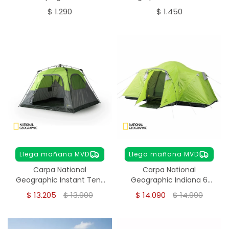
Geographic 10 en 1
Azul
$
1.290
$
1.450
Llega mañana MVD
Llega mañana MVD
Carpa National
Carpa National
Geographic Instant Tent
Geographic Indiana 6
4 personas
personas
$
13.205
$
13.900
$
14.090
$
14.990