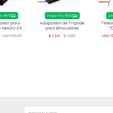
oy MVD
Llega hoy MVD
Ll
tador para
Adaptador de Trípode
Teles
 NexGO DX –
para Binoculares
7
Completa de
USD
135,00
$
1.241
$
1.280
USD
1
coping