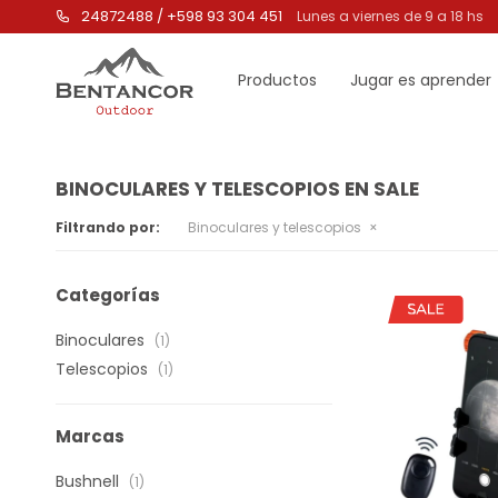
24872488 / +598 93 304 451
Lunes a viernes de 9 a 18 hs
Productos
Jugar es aprender
BINOCULARES Y TELESCOPIOS EN SALE
Filtrando por:
Binoculares y telescopios
Categorías
Binoculares
(1)
Telescopios
(1)
Marcas
Bushnell
(1)