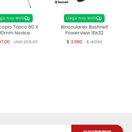
ega hoy MVD
Llega hoy MVD
copio Tasco 60 X
Binoculares Bushnell
00mm Novice
Powerview 16x32
97,00
USD
205,00
$
3.990
$
4.090