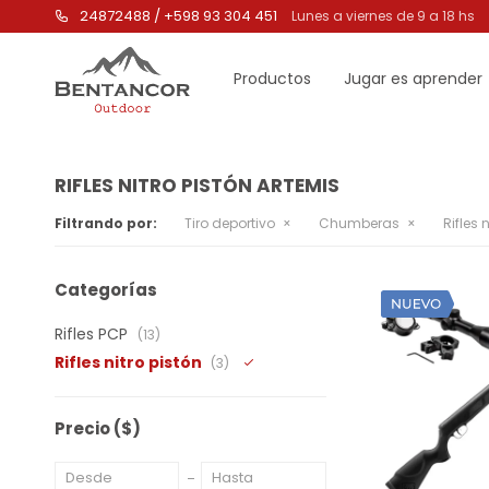
24872488 / +598 93 304 451
Lunes a viernes de 9 a 18 hs
Productos
Jugar es aprender
RIFLES NITRO PISTÓN ARTEMIS
Filtrando por:
Tiro deportivo
Chumberas
Rifles 
Categorías
Rifles PCP
(13)
Rifles nitro pistón
(3)
Precio
($)