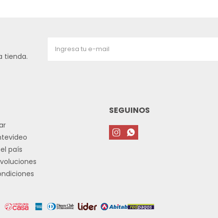
 tienda.
SEGUINOS
ar


ntevideo
el país
voluciones
ondiciones