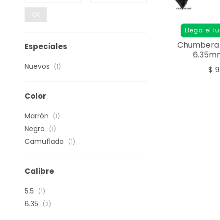
OK
Llega el l
Chumbera N
Especiales
6.35mm
Telescópic
Nuevos
(1)
$
9
Color
Marrón
(1)
Negro
(1)
Camuflado
(1)
Calibre
5.5
(1)
6.35
(2)