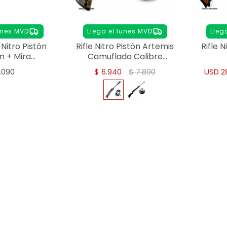
unes MVD
Llega el lunes MVD
Lleg
itro Pistón
Rifle Nitro Pistón Artemis
Rifle 
 + Mira
Camuflada Calibre
a + Chumbos
5,5mm - Camuflado
.090
$
6.940
$
7.890
USD
2