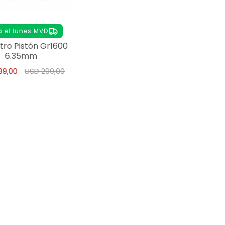
a el lunes MVD
Nitro Pistón Gr1600
6.35mm
89,00
USD
299,00