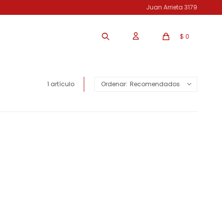
Juan Arrieta 3179
$
0
1 artículo
Recomendados