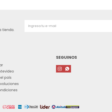
 tienda.
SEGUINOS
ar


ntevideo
el país
voluciones
ondiciones