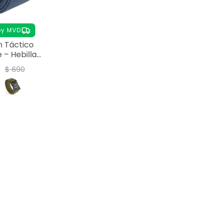
oy MVD
n Táctico
 – Hebilla
ápida - AZUL
$
690