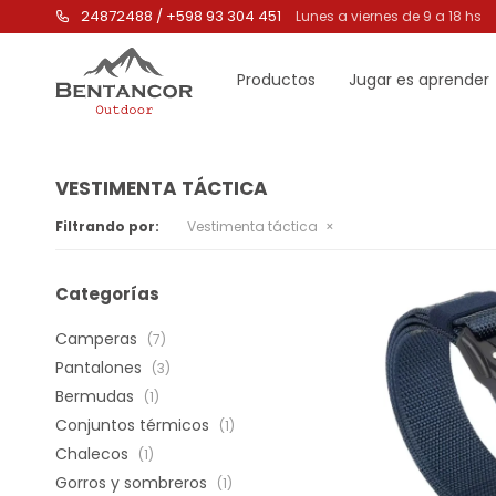
24872488 / +598 93 304 451
Lunes a viernes de 9 a 18 hs
Productos
Jugar es aprender
VESTIMENTA TÁCTICA
Filtrando por:
Vestimenta táctica
Categorías
Camperas
(7)
Pantalones
(3)
Bermudas
(1)
Conjuntos térmicos
(1)
Chalecos
(1)
Gorros y sombreros
(1)