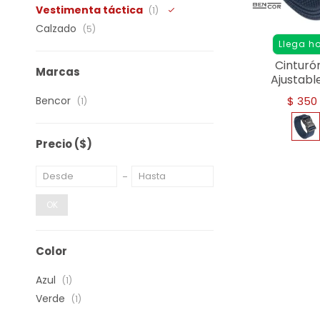
Vestimenta táctica
(1)
Calzado
(5)
Llega h
Cinturó
Marcas
Ajustable
Metálica R
Bencor
$
350
(1)
Precio
($)
OK
Color
Azul
(1)
Verde
(1)