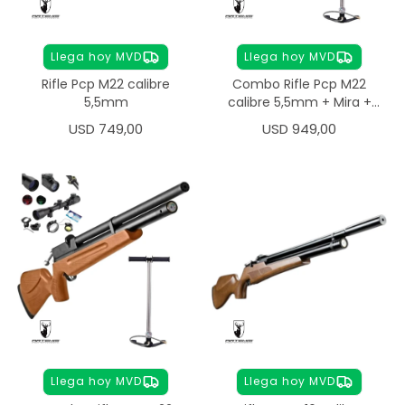
Llega hoy MVD
Llega hoy MVD
Rifle Pcp M22 calibre
Combo Rifle Pcp M22
5,5mm
calibre 5,5mm + Mira +
Inflador
USD
749,00
USD
949,00
Llega hoy MVD
Llega hoy MVD