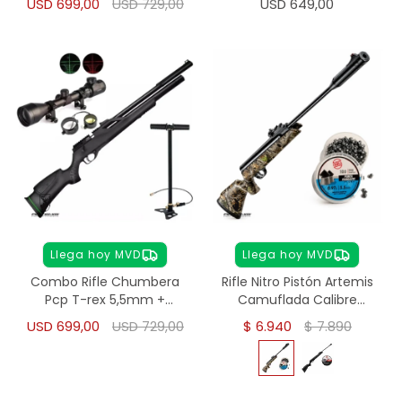
USD
699,00
USD
729,00
USD
649,00
Llega hoy MVD
Llega hoy MVD
Combo Rifle Chumbera
Rifle Nitro Pistón Artemis
Pcp T-rex 5,5mm +
Camuflada Calibre
Inflador + Mira 3-9x40
5,5mm - Camuflado
USD
699,00
USD
729,00
$
6.940
$
7.890