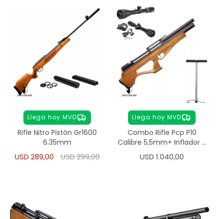
Llega hoy MVD
Llega hoy MVD
Rifle Nitro Pistón Gr1600
Combo Rifle Pcp P10
6.35mm
Calibre 5,5mm+ Inflador +
Mira
USD
289,00
USD
299,00
USD
1.040,00