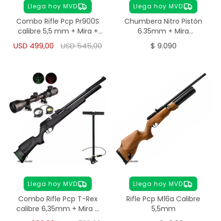
Llega hoy MVD
Llega hoy MVD
Combo Rifle Pcp Pr900S
Chumbera Nitro Pistón
calibre 5,5 mm + Mira +
6.35mm + Mira
Inflador
Telescópica + Chumbos
USD
499,00
USD
545,00
$
9.090
Llega hoy MVD
Llega hoy MVD
Combo Rifle Pcp T-Rex
Rifle Pcp M16a Calibre
calibre 6,35mm + Mira +
5,5mm
Inflador