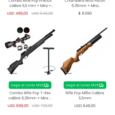
Combo Rifle Pcp Pr900S
Chumbera Nitro Pistón
calibre 5,5 mm + Mira +
6.35mm + Mira
Inflador
Telescópica + Chumbos
USD
499,00
USD
545,00
$
9.090
Llega el lunes MVD
Llega el lunes MVD
Combo Rifle Pcp T-Rex
Rifle Pcp M16a Calibre
calibre 6,35mm + Mira +
5,5mm
Inflador
USD
699,00
USD
729,00
USD
649,00