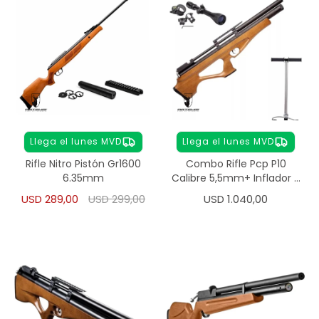
Llega el lunes MVD
Llega el lunes MVD
Rifle Nitro Pistón Gr1600
Combo Rifle Pcp P10
6.35mm
Calibre 5,5mm+ Inflador +
Mira
USD
289,00
USD
299,00
USD
1.040,00