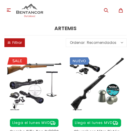

ARTEMIS
Recomendados
Llega el lunes MVD
Llega el lunes MVD