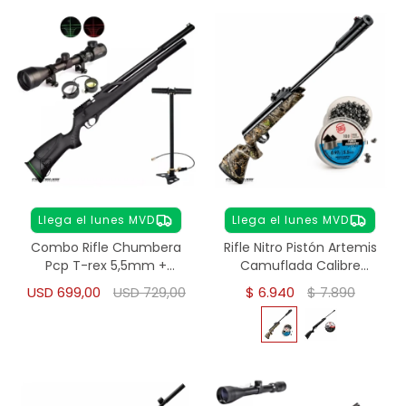
Llega el lunes MVD
Llega el lunes MVD
Combo Rifle Chumbera
Rifle Nitro Pistón Artemis
Pcp T-rex 5,5mm +
Camuflada Calibre
Inflador + Mira 3-9x40
5,5mm - Camuflado
USD
699,00
USD
729,00
$
6.940
$
7.890