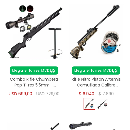
Llega el lunes MVD
Llega el lunes MVD
Combo Rifle Chumbera
Rifle Nitro Pistón Artemis
Pcp T-rex 5,5mm +
Camuflada Calibre
Inflador + Mira 3-9x40
5,5mm - Camuflado
USD
699,00
USD
729,00
$
6.940
$
7.890