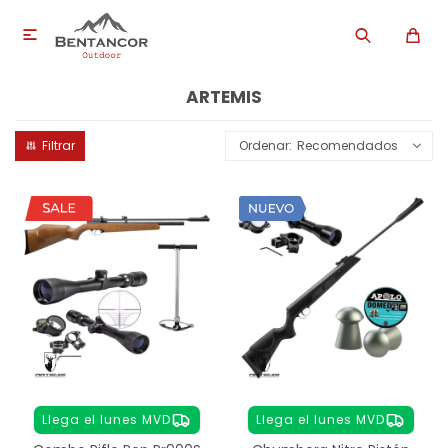

ARTEMIS
Recomendados
Llega el lunes MVD
Llega el lunes MVD