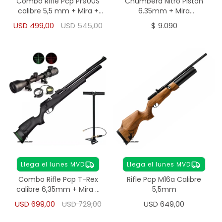
Combo Rifle Pcp Pr900S
Chumbera Nitro Pistón
calibre 5,5 mm + Mira +
6.35mm + Mira
Inflador
Telescópica + Chumbos
USD
499,00
USD
545,00
$
9.090
Llega el lunes MVD
Llega el lunes MVD
Combo Rifle Pcp T-Rex
Rifle Pcp M16a Calibre
calibre 6,35mm + Mira +
5,5mm
Inflador
USD
699,00
USD
729,00
USD
649,00