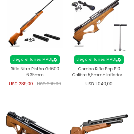
Llega el lunes MVD
Llega el lunes MVD
Rifle Nitro Pistón Gr1600
Combo Rifle Pcp P10
6.35mm
Calibre 5,5mm+ Inflador +
Mira
USD
289,00
USD
299,00
USD
1.040,00