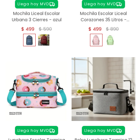
Llega hoy MVD
Llega hoy MVD
Mochila Liceal Escolar
Mochila Escolar Liceal
Urbana 3 Cierres - azul
Corazones 35 Litros -
ROSA
$
499
$
590
$
499
$
890
Llega hoy MVD
Llega hoy MVD
Lunchera Escolar Termica
Bolso Lunchera Termica 12