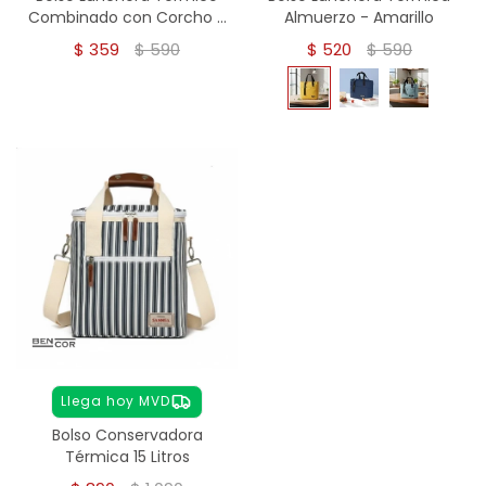
Combinado con Corcho –
Almuerzo - Amarillo
6,5 L
$
359
$
590
$
520
$
590
Llega hoy MVD
Bolso Conservadora
Térmica 15 Litros