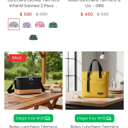
Infantil Sannea 2 Pisos 7
Lts - GRIS
Litros - rosado
$
590
$
690
$
450
$
590
Llega hoy MVD
Llega hoy MVD
Bolso Lunchera Térmico
Bolso Lunchera Termica