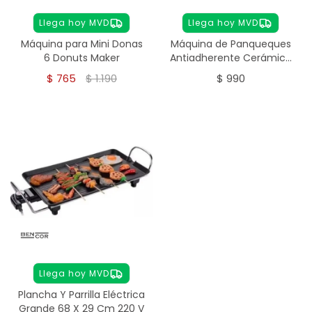
Llega hoy MVD
Llega hoy MVD
Máquina para Mini Donas
Máquina de Panqueques
6 Donuts Maker
Antiadherente Cerámica
Roja RAF R-5209
$
765
$
1.190
$
990
Llega hoy MVD
Plancha Y Parrilla Eléctrica
Grande 68 X 29 Cm 220 V