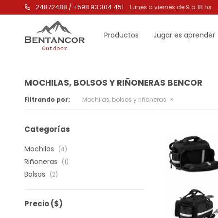
24872488 / +598 93 304 451
Lunes a viernes de 9 a 18 hs
Productos
Jugar es aprender
MOCHILAS, BOLSOS Y RIÑONERAS BENCOR
Filtrando por:
Mochilas, bolsos y riñoneras
Categorías
Mochilas
(4)
Riñoneras
(1)
Bolsos
(2)
Precio
($)