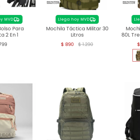
oy MVD
Llega hoy MVD
Ll
Bolso Para
Mochila Táctica Militar 30
Mochil
ta 2 En 1
Litros
80L Tr
799
$
890
$
1.290