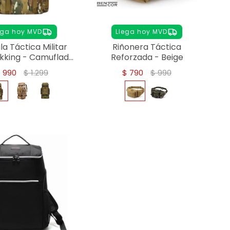
ega hoy MVD
Llega hoy MVD
a Táctica Militar
Riñonera Táctica
ekking - Camuflado
Reforzada - Beige
Verde
$
990
$
1.299
$
790
$
990