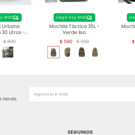
oy MVD
Llega hoy MVD
Ll
a Urbana
Mochila Táctica 35L -
Mochi
30 Litros -
Verde liso
OSA
$
890
$
590
$
990
 tienda.
SEGUINOS