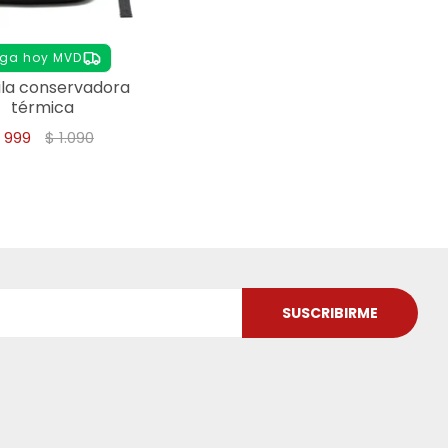
ega hoy MVD
la conservadora
térmica
$
999
$
1.090
SUSCRIBIRME