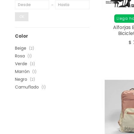
OK
Llega h
Alforjas 
Bicicle
Color
$
Beige
(2)
Rosa
(1)
Verde
(3)
Marrón
(1)
Negro
(2)
Camuflado
(1)