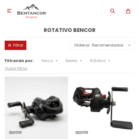

ROTATIVO BENCOR
Recomendados
Filtrando por:
Pesca
Reeles
Rotativo
Quitar filtros