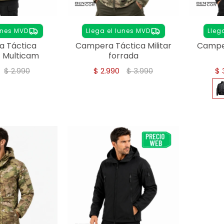
unes MVD
Llega el lunes MVD
Lleg
 Táctica
Campera Táctica Militar
Campe
- Multicam
forrada
$
2.990
$
2.990
$
3.990
$