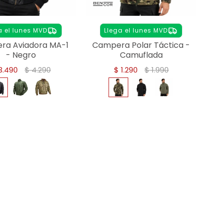
a el lunes MVD
Llega el lunes MVD
ra Aviadora MA-1
Campera Polar Táctica -
- Negro
Camuflada
3.490
$
4.290
$
1.290
$
1.990