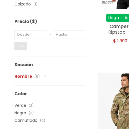
Calzado
(1)
Llega el l
Precio
($)
Campera
Ripstop 
$
1.890
OK
Sección
Hombre
(6)
Color
Verde
(3)
Negro
(3)
Camuflado
(6)