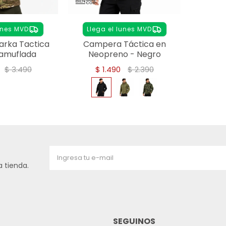
unes MVD
Llega el lunes MVD
rka Tactica
Campera Táctica en
Camuflada
Neopreno - Negro
$
3.490
$
1.490
$
2.390
 tienda.
SEGUINOS