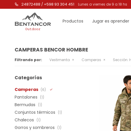
24872488 / +598 93 304 451
Lunes a viernes de 9 a 18 hs
Productos
Jugar es aprender
CAMPERAS BENCOR HOMBRE
Filtrando por:
Vestimenta
Camperas
Sección:
H
Categorías
Camperas
(6)
Pantalones
(1)
Bermudas
(1)
Conjuntos térmicos
(1)
Chalecos
(1)
Gorros y sombreros
(1)