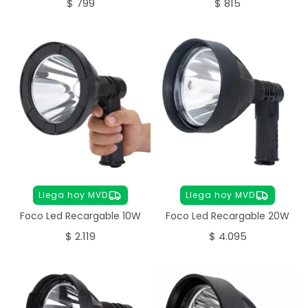
$
799
$
815
Llega hoy MVD
Llega hoy MVD
Foco Led Recargable 10W
Foco Led Recargable 20W
$
2.119
$
4.095