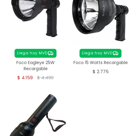
Llega hoy MVD
Llega hoy MVD
Foco Eagleye 25W
Foco 15 Watts Recargable
Recargable
$
2.775
$
4.159
$
4.490