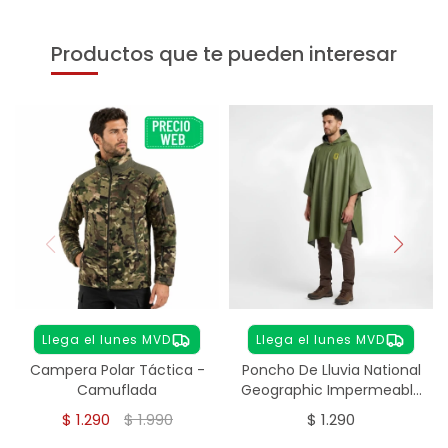
Productos que te pueden interesar
Llega el lunes MVD
Llega el lunes MVD
Campera Polar Táctica -
Poncho De Lluvia National
Camuflada
Geographic Impermeable
- verde
$
1.290
$
1.990
$
1.290