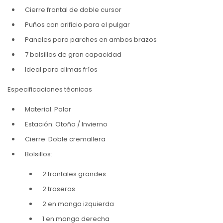
Cierre frontal de doble cursor
Puños con orificio para el pulgar
Paneles para parches en ambos brazos
7 bolsillos de gran capacidad
Ideal para climas fríos
Especificaciones técnicas
Material: Polar
Estación: Otoño / Invierno
Cierre: Doble cremallera
Bolsillos:
2 frontales grandes
2 traseros
2 en manga izquierda
1 en manga derecha