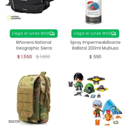
Llega el lunes MVD
Llega el lunes MVD
Riñonera National
Spray Impermeabilizante
Geographic Sierra
Ballistol 200ml Multiuso
$
1.550
$
1.800
$
590