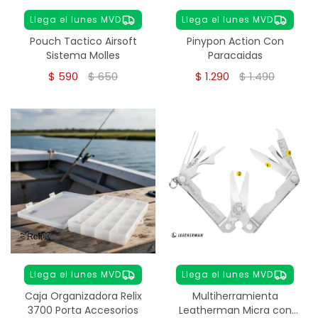
Llega el lunes MVD
Llega el lunes MVD
Pouch Tactico Airsoft
Pinypon Action Con
Sistema Molles
Paracaidas
$
590
$
650
$
1.290
$
1.490
Llega el lunes MVD
Llega el lunes MVD
Caja Organizadora Relix
Multiherramienta
3700 Porta Accesorios
Leatherman Micra con