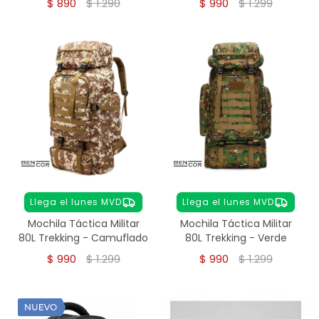
$
890
$
1.290
$
990
$
1.299
Llega el lunes MVD
Llega el lunes MVD
Mochila Táctica Militar
Mochila Táctica Militar
80L Trekking - Camuflado
80L Trekking - Verde
$
990
$
1.299
$
990
$
1.299