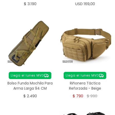
Litros
$
3.190
USD
169,00
Llega el lunes MVD
Llega el lunes MVD
Bolso Funda Mochila Para
Riñonera Táctica
Arma Larga 94 CM
Reforzada - Beige
$
2.490
$
790
$
990