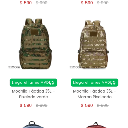
$
590
$
990
$
590
$
990
Llega el lunes MVD
Llega el lunes MVD
Mochila Táctica 35L -
Mochila Táctica 35L -
Pixelado verde
Marron Pixeleado
$
590
$
990
$
590
$
990