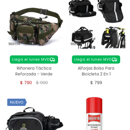
Llega el lunes MVD
Llega el lunes MVD
Riñonera Táctica
Alforjas Bolso Para
Reforzada - Verde
Bicicleta 2 En 1
$
790
$
990
$
799