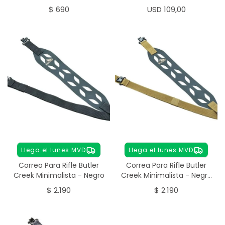
Tijeras
$
690
USD
109,00
Llega el lunes MVD
Llega el lunes MVD
Correa Para Rifle Butler
Correa Para Rifle Butler
Creek Minimalista - Negro
Creek Minimalista - Negro
Bronceado
$
2.190
$
2.190