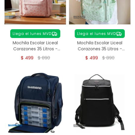
Llega el lunes MVD
Llega el lunes MVD
Mochila Escolar Liceal
Mochila Escolar Liceal
Corazones 35 Litros -
Corazones 35 Litros -
ROSA
Verde
$
499
$
890
$
499
$
890