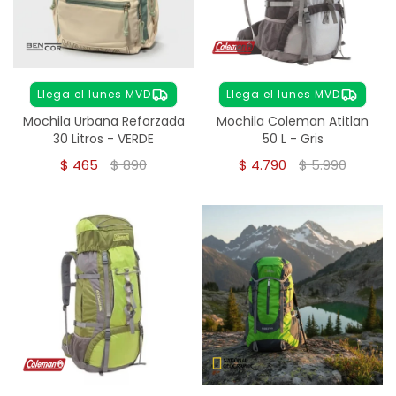
Llega el lunes MVD
Llega el lunes MVD
Mochila Urbana Reforzada
Mochila Coleman Atitlan
30 Litros - VERDE
50 L - Gris
$
465
$
890
$
4.790
$
5.990