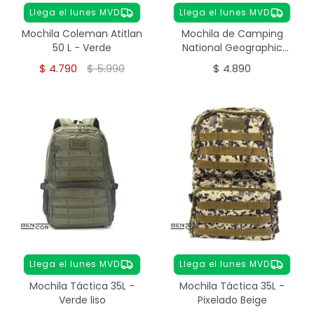
Llega el lunes MVD
Llega el lunes MVD
Mochila Coleman Atitlan
Mochila de Camping
50 L - Verde
National Geographic
Everest 45 L
$
4.790
$
5.990
$
4.890
Llega el lunes MVD
Llega el lunes MVD
Mochila Táctica 35L -
Mochila Táctica 35L -
Verde liso
Pixelado Beige