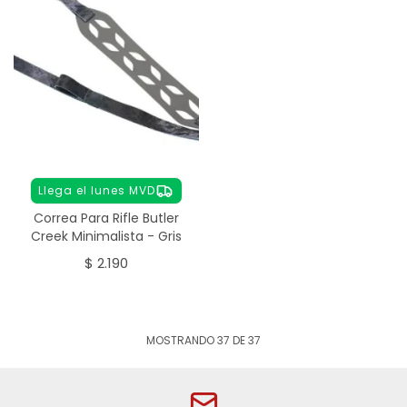
Llega el lunes MVD
Correa Para Rifle Butler
Creek Minimalista - Gris
$
2.190
MOSTRANDO
37
DE
37