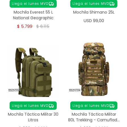
Llega el lunes MVD
Llega el lunes MVD
Mochila Everest 55 L
Mochila Shimano 25L
National Geographic
USD
99,00
$
5.799
$
6.115
Llega el lunes MVD
Llega el lunes MVD
Mochila Táctica Militar 30
Mochila Táctica Militar
Litros
80L Trekking - Camuflado
Verde