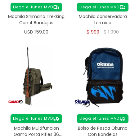
Llega el lunes MVD
Llega el lunes MVD
Mochila Shimano Trekking
Mochila conservadora
Con 4 Bandejas
térmica
USD
159,00
$
999
$
1.090
Llega el lunes MVD
Llega el lunes MVD
Mochila Multifuncion
Bolso de Pesca Okuma
Gamo Porta Rifles 36
Con Bandejas