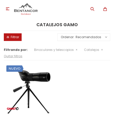

CATALEJOS GAMO
Recomendados
Filtrando por:
Binoculares y telescopios
Catalejos
Quitar filtros