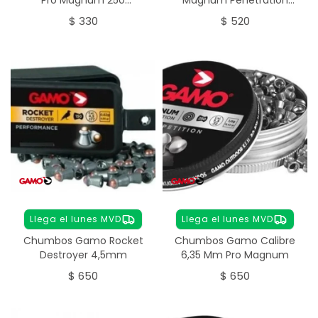
unidades
5.5mm 250 unidades
$
330
$
520
Llega el lunes MVD
Llega el lunes MVD
Chumbos Gamo Rocket
Chumbos Gamo Calibre
Destroyer 4,5mm
6,35 Mm Pro Magnum
$
650
$
650