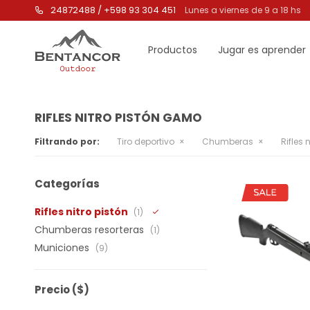
24872488 / +598 93 304 451
Lunes a viernes de 9 a 18 hs
Productos
Jugar es aprender
RIFLES NITRO PISTÓN GAMO
Filtrando por:
Tiro deportivo
Chumberas
Rifles 
Categorías
Rifles nitro pistón
(1)
Chumberas resorteras
(1)
Municiones
(9)
Precio
($)