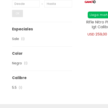
OK
Llega ma
Rifle Nitro 
Igt Cali
Especiales
USD
259,00
Sale
(1)
Color
Negro
(1)
Calibre
5.5
(1)