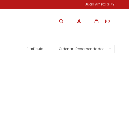
Juan Arrieta 3179
$
0
1 artículo
Recomendados