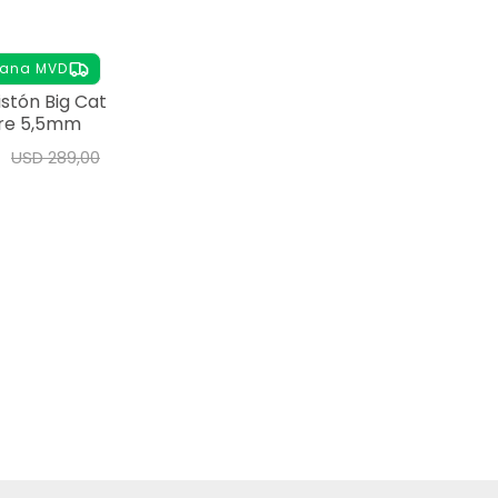
ñana MVD
Pistón Big Cat
bre 5,5mm
USD
289,00