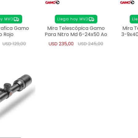
oy MVD
Llega hoy MVD
Ll
rafica Gamo
Mira Telescópica Gamo
Mira 
o Rojo
Para Nitro Md 6-24x50 Ao
3-9x40
USD
129,00
USD
235,00
USD
245,00