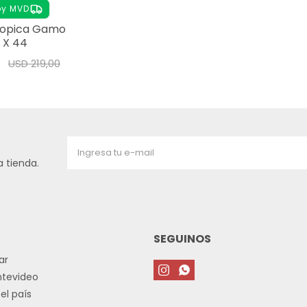
oy MVD
copica Gamo
 X 44
USD
219,00
 tienda.
SEGUINOS
ar


ntevideo
el país