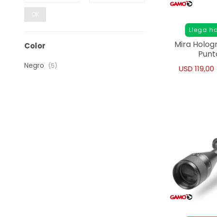
OK
Llega h
Mira Holog
Color
Punt
Negro
(5)
USD
119,00