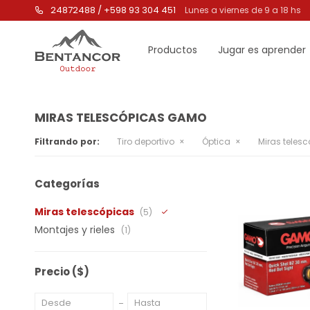
24872488 / +598 93 304 451
Lunes a viernes de 9 a 18 hs
Productos
Jugar es aprender
MIRAS TELESCÓPICAS GAMO
Filtrando por:
Tiro deportivo
Óptica
Miras teles
Categorías
Miras telescópicas
(5)
Montajes y rieles
(1)
Precio
($)