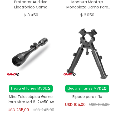
Protector Auditivo
Montura Montaje
Electrónico Gamo
Monopieza Gamo Para
Nitro
$
3.450
$
2.050
Llega el lunes MVD
Llega el lunes MVD
Mira Telescópica Gamo
BIpode para rifle
Para Nitro Md 6-24x50 Ao
USD
105,00
USD
109,00
USD
235,00
USD
245,00