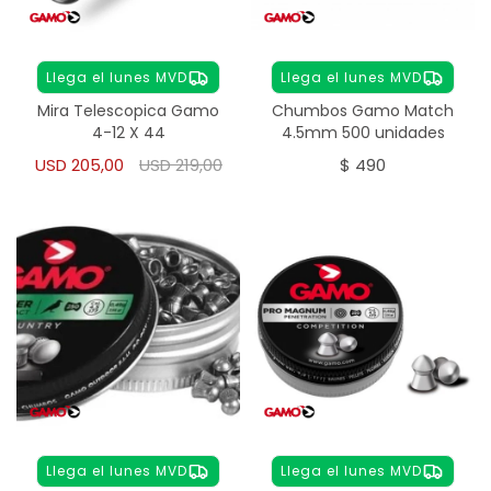
Llega el lunes MVD
Llega el lunes MVD
Mira Telescopica Gamo
Chumbos Gamo Match
4-12 X 44
4.5mm 500 unidades
USD
205,00
USD
219,00
$
490
Llega el lunes MVD
Llega el lunes MVD