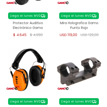
Llega el lunes MVD
Llega el lunes MVD
Protector Auditivo
Mira Holografica Gamo
Electrónico Gamo
Punto Rojo
$
4.645
$
4.890
USD
119,00
USD
129,00
Llega el lunes MVD
Llega el lunes MVD