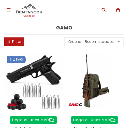

GAMO
Recomendados
Llega el lunes MVD
Llega el lunes MVD