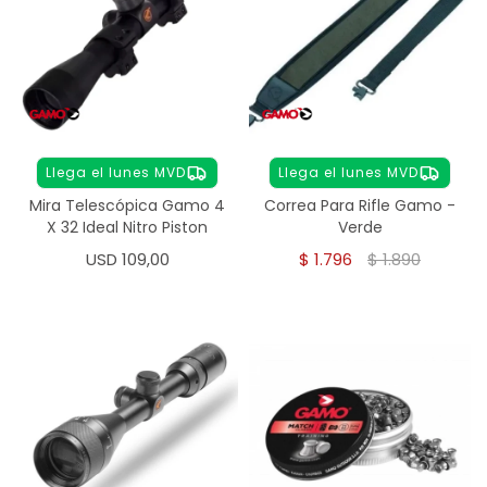
Llega el lunes MVD
Llega el lunes MVD
Mira Telescópica Gamo 4
Correa Para Rifle Gamo -
X 32 Ideal Nitro Piston
Verde
USD
109,00
$
1.796
$
1.890