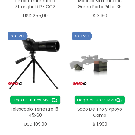
Pistola Traumática
Mochila Multifuncion
Stronghold P7 CO2
Gamo Porta Rifles 36
Calibre .50
Litros
USD
255,00
$
3.190
Llega el lunes MVD
Llega el lunes MVD
Telescopio Terrestre 15-
Saco De Tiro y Apoyo
45x60
Gamo
USD
189,00
$
1.990