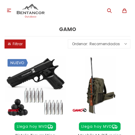

GAMO
Recomendados
Llega hoy MVD
Llega hoy MVD