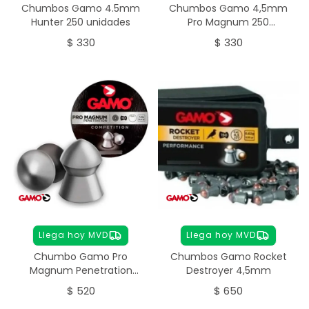
Chumbos Gamo 4.5mm
Chumbos Gamo 4,5mm
Hunter 250 unidades
Pro Magnum 250
unidades
$
330
$
330
Llega hoy MVD
Llega hoy MVD
Chumbo Gamo Pro
Chumbos Gamo Rocket
Magnum Penetration
Destroyer 4,5mm
5.5mm 250 unidades
$
520
$
650