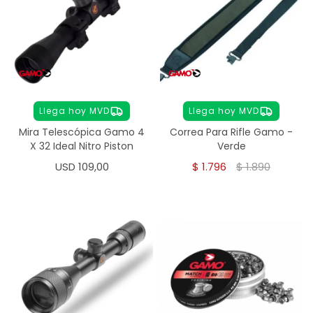
Llega hoy MVD
Llega hoy MVD
Mira Telescópica Gamo 4
Correa Para Rifle Gamo -
X 32 Ideal Nitro Piston
Verde
USD
109,00
$
1.796
$
1.890