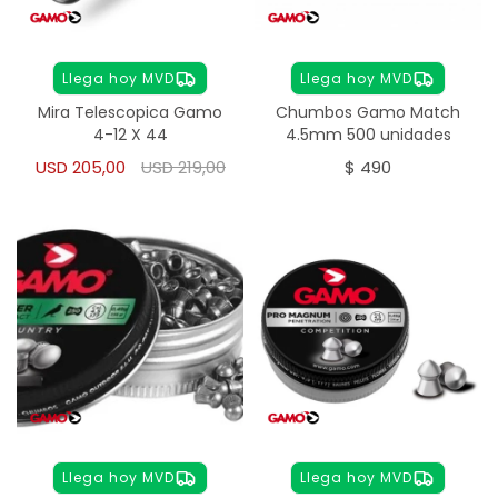
Llega hoy MVD
Llega hoy MVD
Mira Telescopica Gamo
Chumbos Gamo Match
4-12 X 44
4.5mm 500 unidades
USD
205,00
USD
219,00
$
490
Llega hoy MVD
Llega hoy MVD