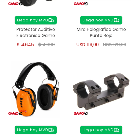
Llega hoy MVD
Llega hoy MVD
Protector Auditivo
Mira Holografica Gamo
Electrónico Gamo
Punto Rojo
$
4.645
$
4.890
USD
119,00
USD
129,00
Llega hoy MVD
Llega hoy MVD