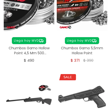
Llega hoy MVD
Llega hoy MVD
Chumbos Gamo Hollow
Chumbos Gamo 5,5mm
Point 4,5 Mm 500
Hollow Point
Unidades
$
490
$
371
$
390