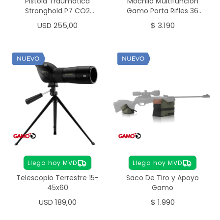
Pistola Traumática
Mochila Multifuncion
Stronghold P7 CO2
Gamo Porta Rifles 36
Calibre .50
Litros
USD
255,00
$
3.190
Llega hoy MVD
Llega hoy MVD
Telescopio Terrestre 15-
Saco De Tiro y Apoyo
45x60
Gamo
USD
189,00
$
1.990