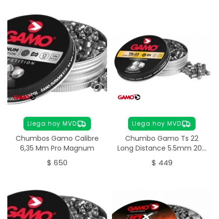
Llega hoy MVD
Llega hoy MVD
Chumbos Gamo Calibre
Chumbo Gamo Ts 22
6,35 Mm Pro Magnum
Long Distance 5.5mm 200
unidades
$
650
$
449