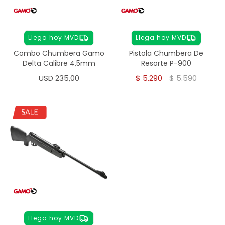
Llega hoy MVD
Llega hoy MVD
Combo Chumbera Gamo
Pistola Chumbera De
Delta Calibre 4,5mm
Resorte P-900
USD
235,00
$
5.290
$
5.590
Llega hoy MVD