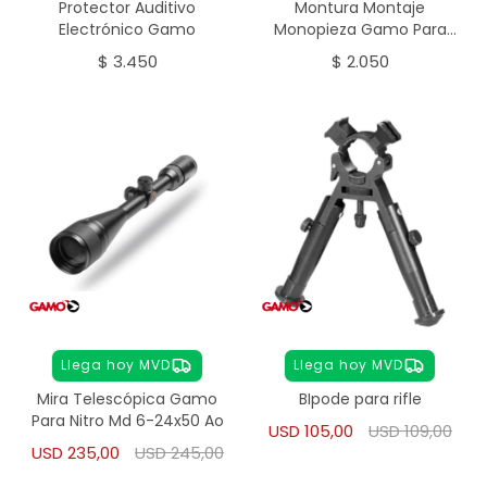
Protector Auditivo
Montura Montaje
Electrónico Gamo
Monopieza Gamo Para
Nitro
$
3.450
$
2.050
Llega hoy MVD
Llega hoy MVD
Mira Telescópica Gamo
BIpode para rifle
Para Nitro Md 6-24x50 Ao
USD
105,00
USD
109,00
USD
235,00
USD
245,00