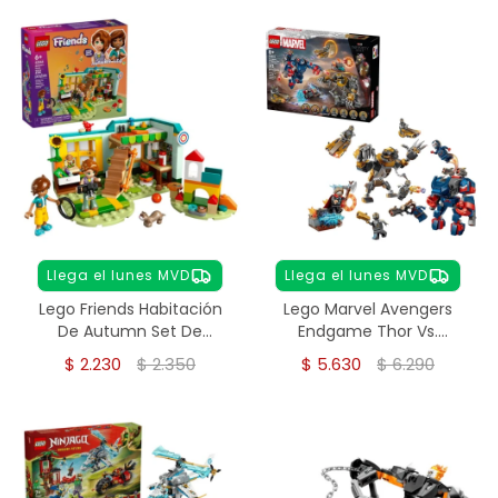
Llega el lunes MVD
Llega el lunes MVD
Lego Friends Habitación
Lego Marvel Avengers
De Autumn Set De
Endgame Thor Vs.
Construcción 42646
Chitauri 76322
$
2.230
$
2.350
$
5.630
$
6.290