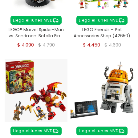
Llega el lunes MVD
Llega el lunes MVD
LEGO® Marvel Spider-Man
LEGO Friends – Pet
vs. Sandman: Batalla Final
Accessories Shop (42650)
(76280)
$
4.090
$
4.790
$
4.450
$
4.690
Llega el lunes MVD
Llega el lunes MVD