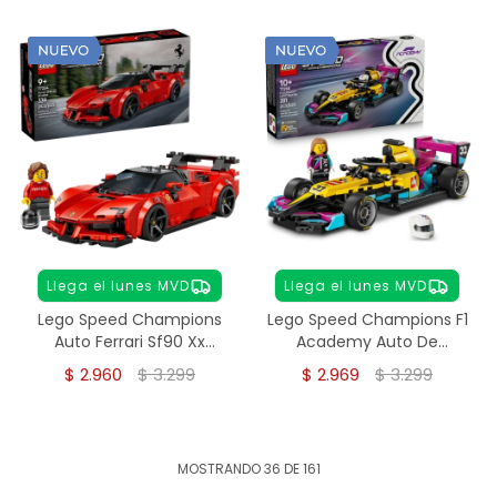
Llega el lunes MVD
Llega el lunes MVD
Lego Speed Champions
Lego Speed Champions F1
Auto Ferrari Sf90 Xx
Academy Auto De
Stradale 77254
Carreras - 77258
$
2.960
$
3.299
$
2.969
$
3.299
MOSTRANDO
36
DE
161