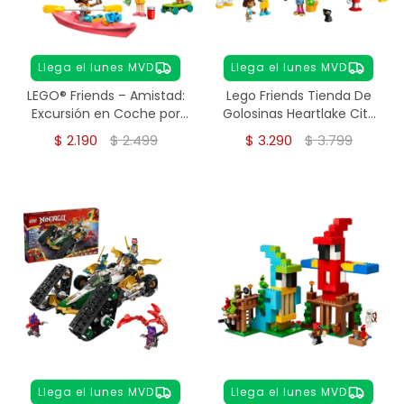
Llega el lunes MVD
Llega el lunes MVD
LEGO® Friends – Amistad:
Lego Friends Tienda De
Excursión en Coche por
Golosinas Heartlake City
Carretera (42659)
42649 + Mini Figuras
$
2.190
$
2.499
$
3.290
$
3.799
Llega el lunes MVD
Llega el lunes MVD