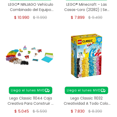
LEGO® NINJAGO Vehículo
LEGO® Minecraft – Las
Combinado del Equipo
Casas-Loro (21282) | Set
Ninja (71820) Set 4 en 1
de 535 Piezas
$
10.990
$
11.990
$
7.899
$
9.490
Llega el lunes MVD
Llega el lunes MVD
Lego Classic 11044 Caja
Lego Classic 11032
Creativa Para Construir Y
Creatividad A Todo Color
Jugar
1500 Pzs
$
5.045
$
5.590
$
7.830
$
8.390