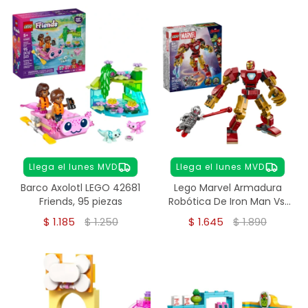
Llega el lunes MVD
Llega el lunes MVD
Barco Axolotl LEGO 42681
Lego Marvel Armadura
Friends, 95 piezas
Robótica De Iron Man Vs.
Ultrón 76307
$
1.185
$
1.250
$
1.645
$
1.890