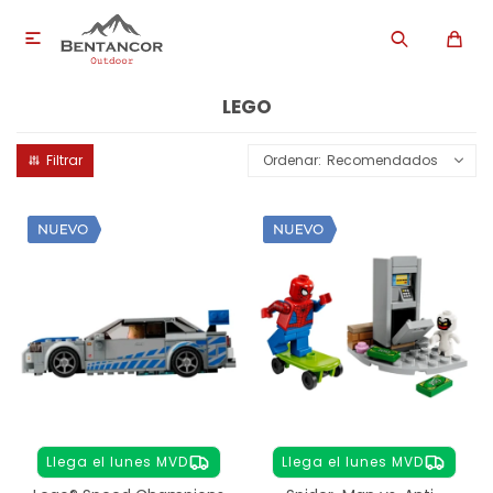

LEGO
Recomendados
Llega el lunes MVD
Llega el lunes MVD