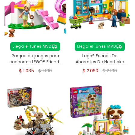
Llega el lunes MVD
Llega el lunes MVD
Parque de juegos para
Lego® Friends De
cachorros LEGO® Friends
Abarrotes De Heartlake
42665
City
$
1.035
$
1.190
$
2.080
$
2.190