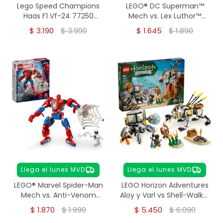
Lego Speed Champions
LEGO® DC Superman™
Haas F1 Vf-24 77250
Mech vs. Lex Luthor™
Formula 1 Deportivo
(76302)
$
3.190
$
3.990
$
1.645
$
1.890
Llega el lunes MVD
Llega el lunes MVD
LEGO® Marvel Spider-Man
LEGO Horizon Adventures
Mech vs. Anti-Venom
Aloy y Varl vs Shell-Walker
(76308)
y Sawtooth 77037
$
1.870
$
1.990
$
5.450
$
6.090