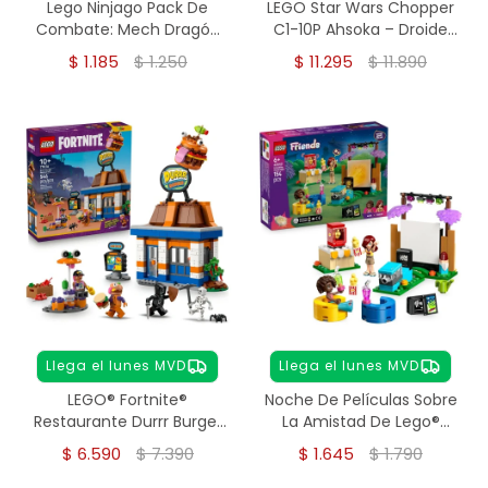
Lego Ninjago Pack De
LEGO Star Wars Chopper
Combate: Mech Dragón
C1-10P Ahsoka – Droide
De Kai 71851
Astromecánico 1039
$
1.185
$
1.250
$
11.295
$
11.890
Piezas
Llega el lunes MVD
Llega el lunes MVD
LEGO® Fortnite®
Noche De Películas Sobre
Restaurante Durrr Burger
La Amistad De Lego®
(77076)
Friends; Juguete 42642
$
6.590
$
7.390
$
1.645
$
1.790