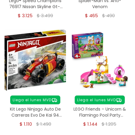
Lego® Speed Champions
Spider-Man vs. Anti-
76917 Nissan Skyline Gt-r
Venom
(r34)
$
3.125
$
3.499
$
465
$
490
Llega el lunes MVD
Llega el lunes MVD
Kit Lego Ninjago Auto De
LEGO Friends – Unicorn &
Carreras Evo De Kai 94
Flamingo Pool Party
Pcs
(42658)
$
1.110
$
1.490
$
1.144
$
1.205