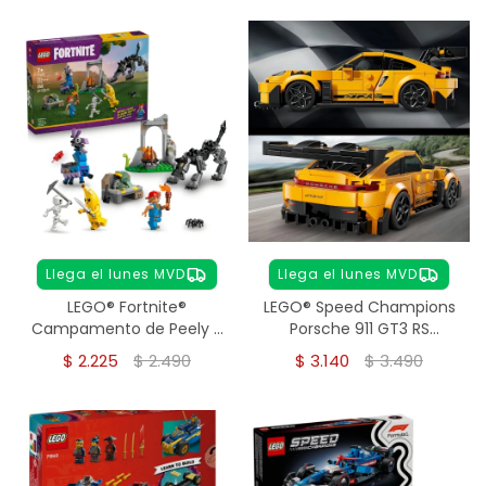
Llega el lunes MVD
Llega el lunes MVD
LEGO® Fortnite®
LEGO® Speed Champions
Campamento de Peely y
Porsche 911 GT3 RS
Sparkplug (77075)
(77239)
$
2.225
$
2.490
$
3.140
$
3.490