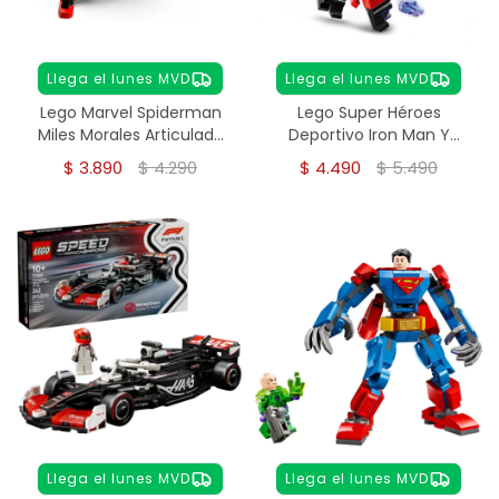
Llega el lunes MVD
Llega el lunes MVD
Lego Marvel Spiderman
Lego Super Héroes
Miles Morales Articulado
Deportivo Iron Man Y
76225 Cantidad de piezas
Black Panther Vs Hulk
$
3.890
$
4.290
$
4.490
$
5.490
238
Llega el lunes MVD
Llega el lunes MVD