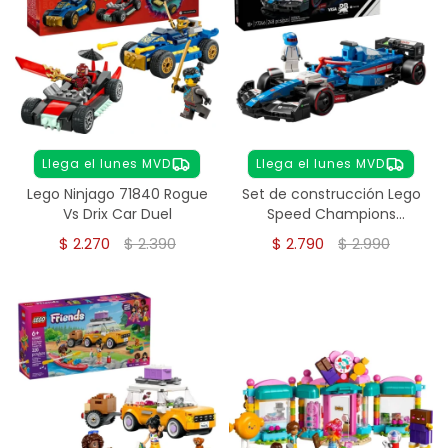
Llega el lunes MVD
Llega el lunes MVD
Lego Ninjago 71840 Rogue
Set de construcción Lego
Vs Drix Car Duel
Speed Champions
6527002 248 piezas
$
2.270
$
2.390
$
2.790
$
2.990