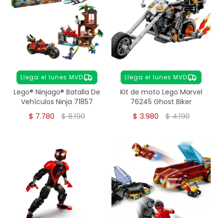
Llega el lunes MVD
Llega el lunes MVD
Lego® Ninjago® Batalla De
Kit de moto Lego Marvel
Vehículos Ninja 71857
76245 Ghost Biker
$
7.780
$
8.190
$
3.980
$
4.190