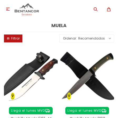

MUELA
Recomendados
Llega el lunes MVD
Llega el lunes MVD