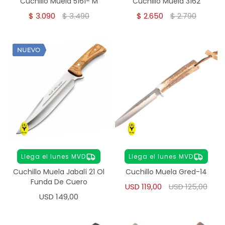
Cuchillo Muela 5161- M
Cuchillo Muela 3162
$
3.090
$
3.490
$
2.650
$
2.790
Llega el lunes MVD
Llega el lunes MVD
Cuchillo Muela Jabalí 21 Ol
Cuchillo Muela Gred-14
Funda De Cuero
USD
119,00
USD
125,00
USD
149,00