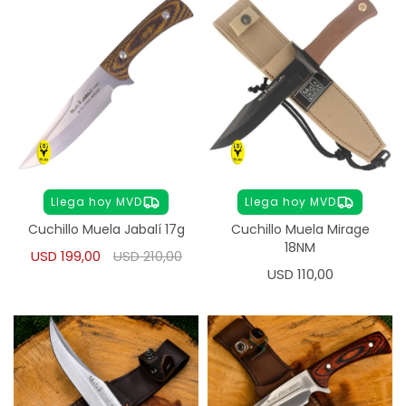
Llega hoy MVD
Llega hoy MVD
Cuchillo Muela Jabalí 17g
Cuchillo Muela Mirage
18NM
USD
199,00
USD
210,00
USD
110,00