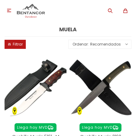

MUELA
Recomendados
Llega hoy MVD
Llega hoy MVD