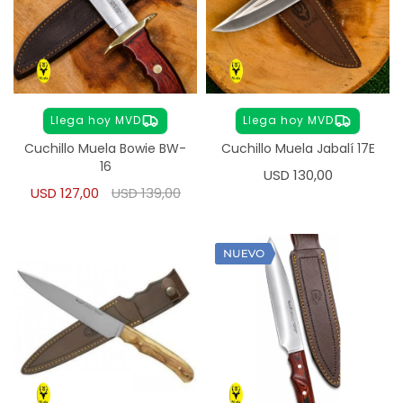
Llega hoy MVD
Llega hoy MVD
Cuchillo Muela Bowie BW-
Cuchillo Muela Jabalí 17E
16
USD
130,00
USD
127,00
USD
139,00