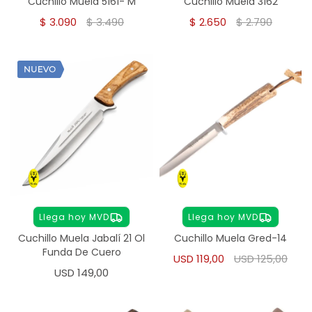
Cuchillo Muela 5161- M
Cuchillo Muela 3162
$
3.090
$
3.490
$
2.650
$
2.790
Llega hoy MVD
Llega hoy MVD
Cuchillo Muela Jabalí 21 Ol
Cuchillo Muela Gred-14
Funda De Cuero
USD
119,00
USD
125,00
USD
149,00