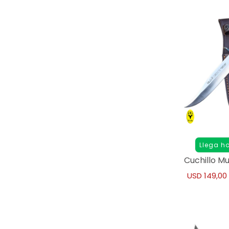
Llega h
Cuchillo M
USD
149,00