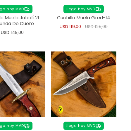
ega hoy MVD
Llega hoy MVD
lo Muela Jabalí 21
Cuchillo Muela Gred-14
Funda De Cuero
USD
119,00
USD
125,00
USD
149,00
ega hoy MVD
Llega hoy MVD