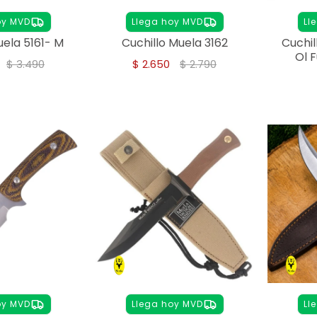
oy MVD
Llega hoy MVD
Ll
uela 5161- M
Cuchillo Muela 3162
Cuchil
Ol 
$
3.490
$
2.650
$
2.790
oy MVD
Llega hoy MVD
Ll