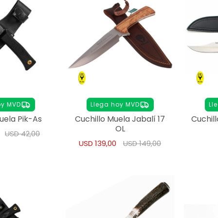
oy MVD
Llega hoy MVD
Ll
uela Pik-As
Cuchillo Muela Jabalí 17
Cuchil
OL
USD
42,00
USD
139,00
USD
149,00