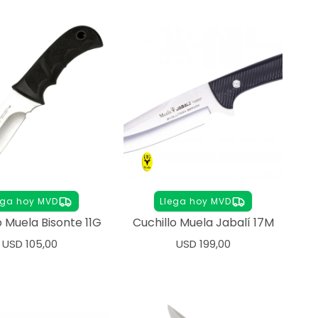
ega hoy MVD
Llega hoy MVD
o Muela Bisonte 11G
Cuchillo Muela Jabalí 17M
USD
105,00
USD
199,00