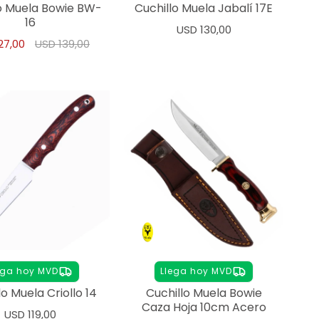
lo Muela Bowie BW-
Cuchillo Muela Jabalí 17E
16
USD
130,00
27,00
USD
139,00
ega hoy MVD
Llega hoy MVD
lo Muela Criollo 14
Cuchillo Muela Bowie
Caza Hoja 10cm Acero
USD
119,00