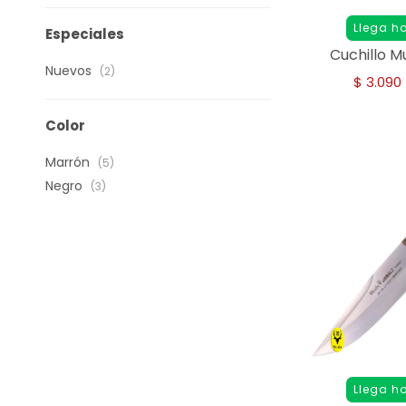
Llega h
Especiales
Cuchillo M
Nuevos
(2)
$
3.090
Color
Marrón
(5)
Negro
(3)
Llega h