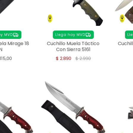
oy MVD
Llega hoy MVD
Ll
ela Mirage 18
Cuchillo Muela Táctico
Cuchil
N
Con Sierra 5161
115,00
$
2.890
$
2.990