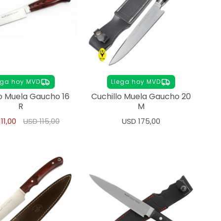
ega hoy MVD
Llega hoy MVD
lo Muela Gaucho 16
Cuchillo Muela Gaucho 20
R
M
111,00
USD
115,00
USD
175,00