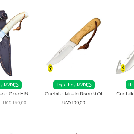
oy MVD
Llega hoy MVD
Ll
uela Gred-16
Cuchillo Muela Bison 9.OL
Cuchill
USD
159,00
USD
109,00