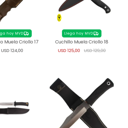
ega hoy MVD
Llega hoy MVD
lo Muela Criollo 17
Cuchillo Muela Criollo 18
USD
124,00
USD
125,00
USD
129,00