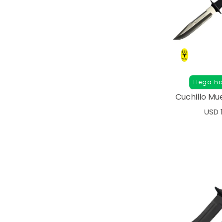
Llega h
Cuchillo Mu
USD