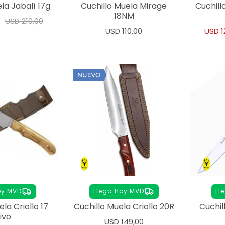
la Jabalí 17g
Cuchillo Muela Mirage
Cuchil
18NM
USD
210,00
USD
110,00
USD
1
oy MVD
Llega hoy MVD
Ll
la Criollo 17
Cuchillo Muela Criollo 20R
Cuchil
ivo
USD
149,00