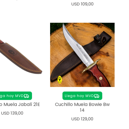
USD
109,00
ega hoy MVD
Llega hoy MVD
o Muela Jabalí 21E
Cuchillo Muela Bowie Bw
14
USD
139,00
USD
129,00