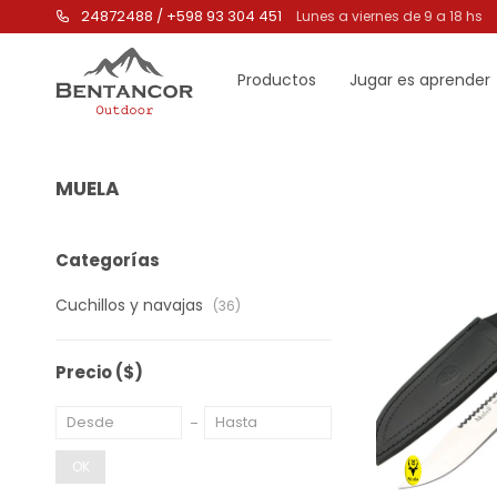
24872488 / +598 93 304 451
Lunes a viernes de 9 a 18 hs
Productos
Jugar es aprender
MUELA
Categorías
Cuchillos y navajas
(36)
Precio
($)
OK