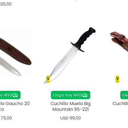
120,00
oy MVD
Llega hoy MVD
Ll
ela Gaucho 20
Cuchillo Muela Big
Cuchill
Co
Mountain 95-221
175,00
USD
99,00