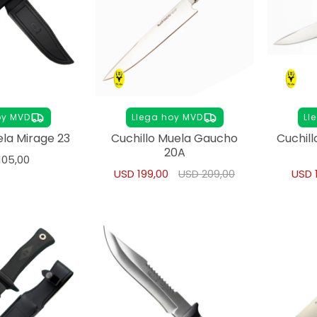
oy MVD
Llega hoy MVD
Ll
ela Mirage 23
Cuchillo Muela Gaucho
Cuchil
20A
105,00
USD
199,00
USD
209,00
USD