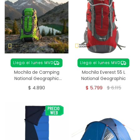
Llega el lunes MVD
Llega el lunes MVD
Mochila de Camping
Mochila Everest 55 L
National Geographic
National Geographic
Everest 45 L
$
4.890
$
5.799
$
6.115