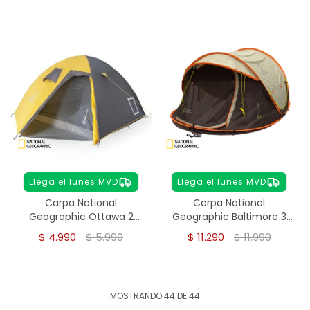
Llega el lunes MVD
Llega el lunes MVD
Carpa National
Carpa National
Geographic Ottawa 2
Geographic Baltimore 3
personas
Personas – Instantánea
$
4.990
$
5.990
$
11.290
$
11.990
MOSTRANDO
44
DE
44