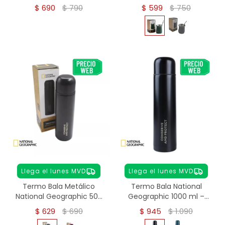
Acero Inoxidable
Térmico Matera - verde
$
690
$
790
$
599
$
750
Llega el lunes MVD
Llega el lunes MVD
Termo Bala Metálico
Termo Bala National
National Geographic 500
Geographic 1000 ml –
ml - NEGRO
Acero Inoxidable - NEGRO
$
629
$
690
$
945
$
1.090