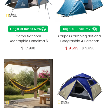
Llega el lunes MVD
Llega el lunes MVD
Carpa National
Carpas Camping National
Geographic Canaima 6
Geographic 4 Personas
Personas
Vancouver
$
17.990
$
9.593
$
9.890