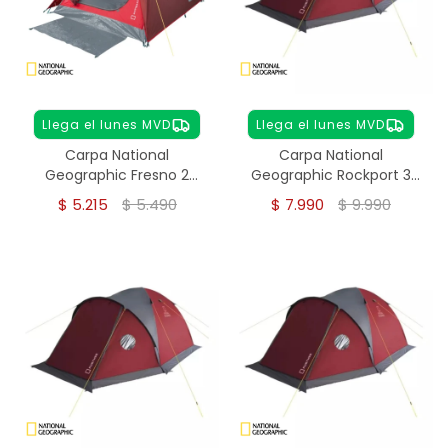
Llega el lunes MVD
Llega el lunes MVD
Carpa National
Carpa National
Geographic Fresno 2
Geographic Rockport 3
personas
personas
$
5.215
$
5.490
$
7.990
$
9.990