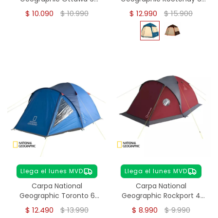
personas
Personas - Azul
$
10.090
$
10.990
$
12.990
$
15.900
Llega el lunes MVD
Llega el lunes MVD
Carpa National
Carpa National
Geographic Toronto 6
Geographic Rockport 4
personas
Personas
$
12.490
$
13.990
$
8.990
$
9.990