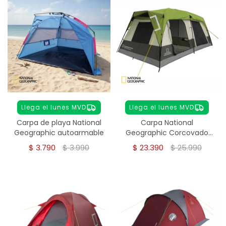
Llega el lunes MVD
Llega el lunes MVD
Carpa de playa National
Carpa National
Geographic autoarmable
Geographic Corcovado
8-10 personas
$
3.790
$
3.990
$
23.390
$
25.990