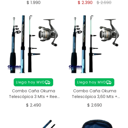
$
1.990
$
2.390
$
2.690
Llega hoy MVD
Llega hoy MVD
Combo Caña Okuma
Combo Caña Okuma
Telescópica 3 Mts + Reel
Telescópica 3,60 Mts +
+ Tanza
Reel + Tanza
$
2.490
$
2.690