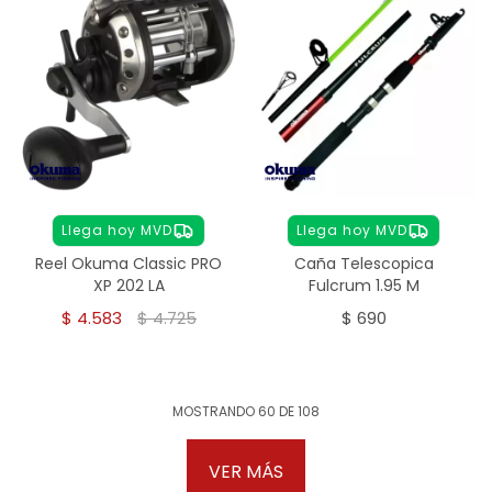
Llega hoy MVD
Llega hoy MVD
Reel Okuma Classic PRO
Caña Telescopica
XP 202 LA
Fulcrum 1.95 M
$
4.583
$
4.725
$
690
MOSTRANDO
60
DE
108
VER MÁS