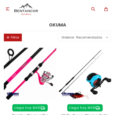

OKUMA
Recomendados
Llega hoy MVD
Llega hoy MVD