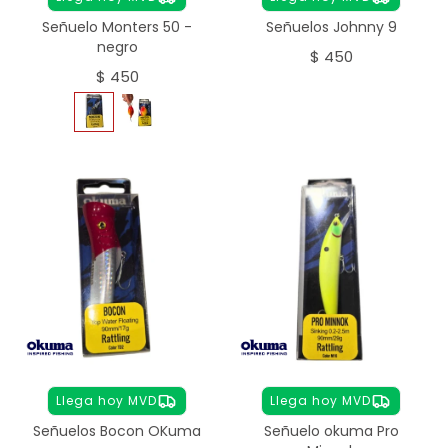
Señuelo Monters 50 -
Señuelos Johnny 9
negro
$
450
$
450
Llega hoy MVD
Llega hoy MVD
Señuelos Bocon OKuma
Señuelo okuma Pro