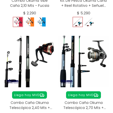
Combo Okuma Vibe
Kit De Pesca Okuma Caña
Caña 2,10 Mts - Fucsia
+ Reel Rotativo + Señuelo
- DIESTRO
$
2.290
$
5.290
Llega hoy MVD
Llega hoy MVD
Combo Caña Okuma
Combo Caña Okuma
Telescópica 2,40 Mts +
Telescópica 2,70 Mts +
Reel + Tanza
Reel + Tanza