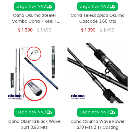
Llega hoy MVD
Llega hoy MVD
Caña Okuma Steeler
Caña Telescópica Okuma
Combo Caña + Reel +
Cascade 3,60 Mts
Tanza 1,65 Mts - Fucsia
$
1.590
$
1.690
$
1.390
$
1.490
Llega hoy MVD
Llega hoy MVD
Caña Okuma Black Wave
Caña Okuma Wave Power
Surf 3,90 Mts
2,10 Mts 2 Tr Casting