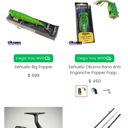
Llega hoy MVD
Llega hoy MVD
Señuelo Big Popper
Señuelo Okuma Rana Anti
Enganche Popper Poppy
$
699
60mm/15g - Verde
$
450