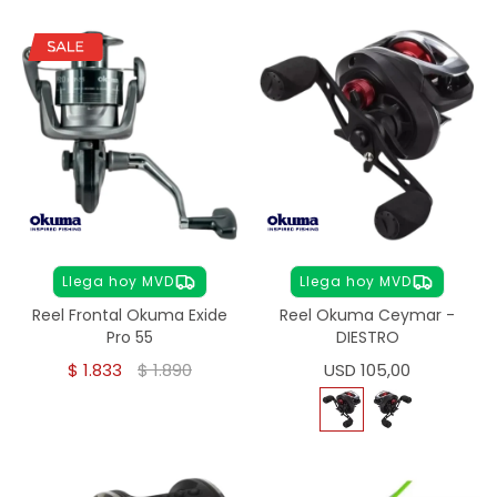
Llega hoy MVD
Llega hoy MVD
Reel Frontal Okuma Exide
Reel Okuma Ceymar -
Pro 55
DIESTRO
$
1.833
$
1.890
USD
105,00