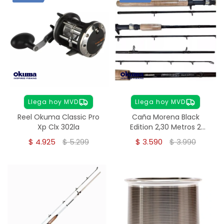
Llega hoy MVD
Llega hoy MVD
Reel Okuma Classic Pro
Caña Morena Black
Xp Clx 302la
Edition 2,30 Metros 2
tramos
$
4.925
$
5.299
$
3.590
$
3.990