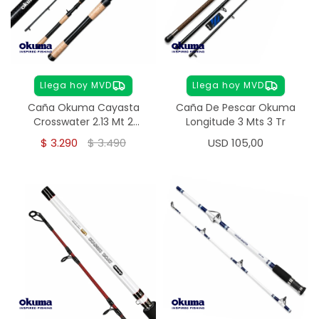
Llega hoy MVD
Llega hoy MVD
Caña Okuma Cayasta
Caña De Pescar Okuma
Crosswater 2.13 Mt 2
Longitude 3 Mts 3 Tr
Tramos
$
3.290
$
3.490
USD
105,00