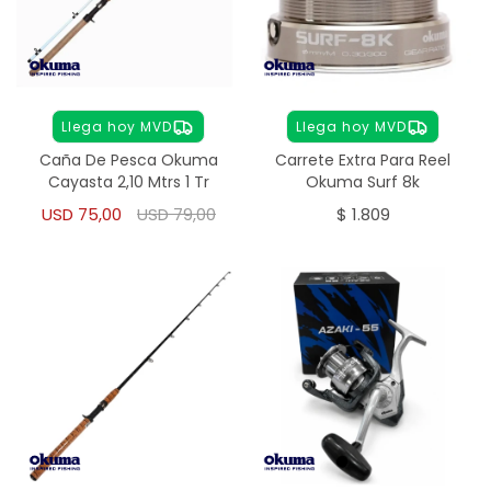
Llega hoy MVD
Llega hoy MVD
Caña De Pesca Okuma
Carrete Extra Para Reel
Cayasta 2,10 Mtrs 1 Tr
Okuma Surf 8k
USD
75,00
USD
79,00
$
1.809