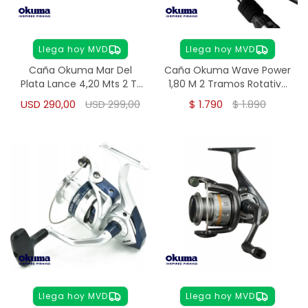
Llega hoy MVD
Llega hoy MVD
Caña Okuma Mar Del
Caña Okuma Wave Power
Plata Lance 4,20 Mts 2 Tr
1,80 M 2 Tramos Rotativo
amos
8 - 15 Libras
USD
290,00
USD
299,00
$
1.790
$
1.890
Llega hoy MVD
Llega hoy MVD