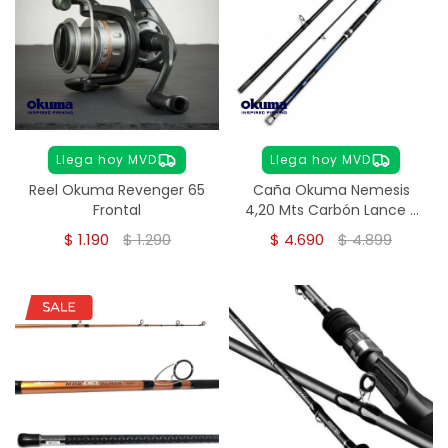
Llega hoy MVD
Llega hoy MVD
Reel Okuma Revenger 65
Caña Okuma Nemesis
Frontal
4,20 Mts Carbón Lance 3
Tramos
$
1.190
$
1.290
$
4.690
$
4.899