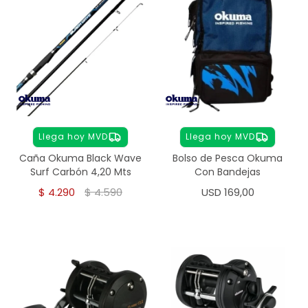
Llega hoy MVD
Llega hoy MVD
Caña Okuma Black Wave
Bolso de Pesca Okuma
Surf Carbón 4,20 Mts
Con Bandejas
$
4.290
$
4.590
USD
169,00