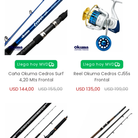
Llega hoy MVD
Llega hoy MVD
Caña Okuma Cedros Surf
Reel Okuma Cedros CJ55s
4,20 Mts Frontal
Frontal
USD
144,00
USD
155,00
USD
135,00
USD
199,00