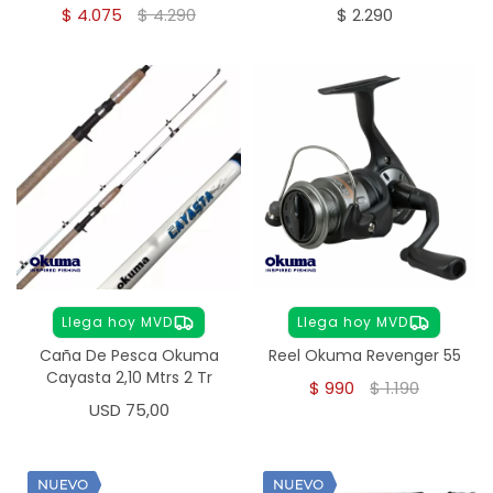
$
4.075
$
4.290
$
2.290
Llega hoy MVD
Llega hoy MVD
Caña De Pesca Okuma
Reel Okuma Revenger 55
Cayasta 2,10 Mtrs 2 Tr
$
990
$
1.190
USD
75,00