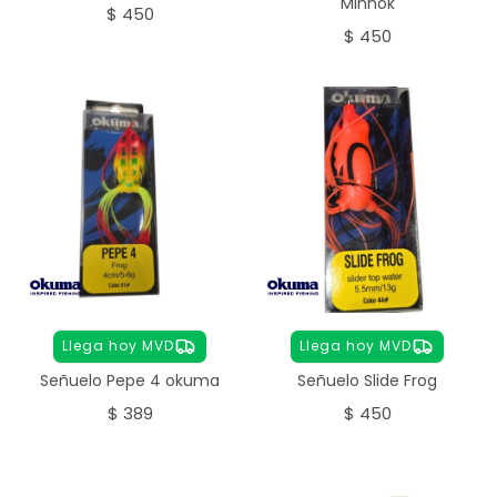
Minnok
$
450
$
450
Llega hoy MVD
Llega hoy MVD
Señuelo Pepe 4 okuma
Señuelo Slide Frog
$
389
$
450