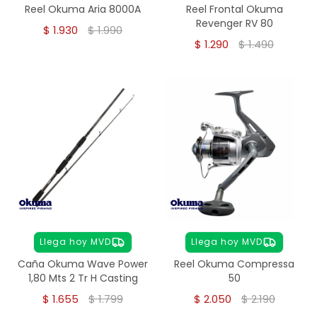
Reel Okuma Aria 8000A
Reel Frontal Okuma
Revenger RV 80
$
1.930
$
1.990
$
1.290
$
1.490
Llega hoy MVD
Llega hoy MVD
Caña Okuma Wave Power
Reel Okuma Compressa
1,80 Mts 2 Tr H Casting
50
$
1.655
$
1.799
$
2.050
$
2.190