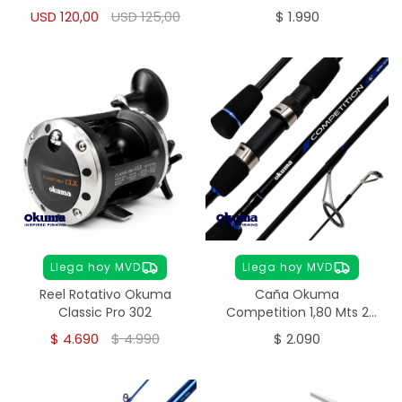
USD
120,00
USD
125,00
$
1.990
Llega hoy MVD
Llega hoy MVD
Reel Rotativo Okuma
Caña Okuma
Classic Pro 302
Competition 1,80 Mts 2
Tramos
$
4.690
$
4.990
$
2.090