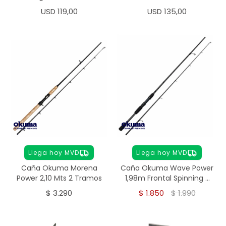
Tramos
USD
119,00
USD
135,00
Llega hoy MVD
Llega hoy MVD
Caña Okuma Morena
Caña Okuma Wave Power
Power 2,10 Mts 2 Tramos
1,98m Frontal Spinning 2
Tramos
$
3.290
$
1.850
$
1.990