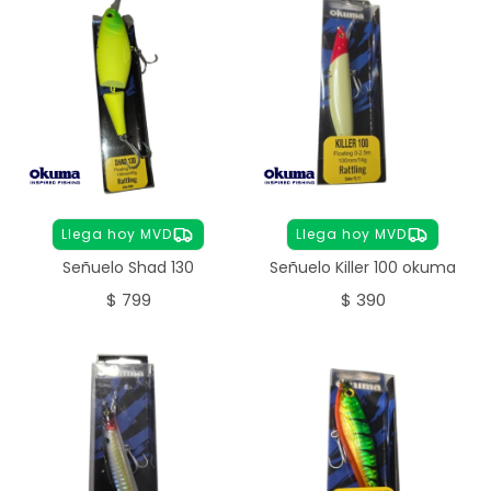
Llega hoy MVD
Llega hoy MVD
Señuelo Shad 130
Señuelo Killer 100 okuma
$
799
$
390