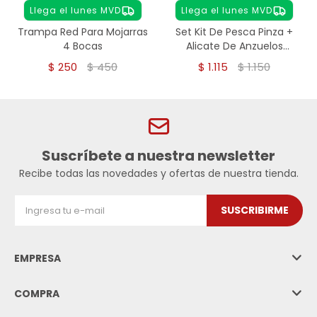
Llega el lunes MVD
Llega el lunes MVD
Trampa Red Para Mojarras
Set Kit De Pesca Pinza +
4 Bocas
Alicate De Anzuelos
Mosquetón
$
250
$
450
$
1.115
$
1.150
Suscríbete a nuestra newsletter
Recibe todas las novedades y ofertas de nuestra tienda.
SUSCRIBIRME
EMPRESA
COMPRA