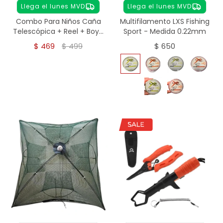
Llega el lunes MVD
Llega el lunes MVD
Combo Para Niños Caña
Multifilamento LXS Fishing
Telescópica + Reel + Boya
Sport - Medida 0.22mm
+ Tanza + Anzuelo
$
469
$
499
$
650