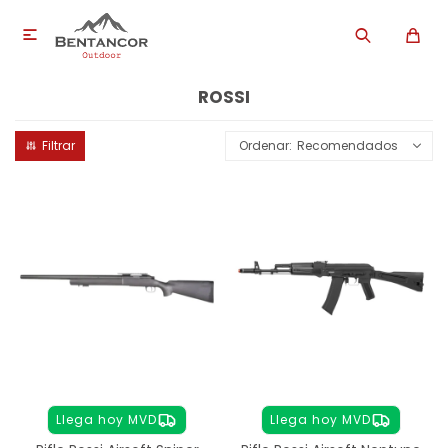

ROSSI
Recomendados
Llega hoy MVD
Llega hoy MVD