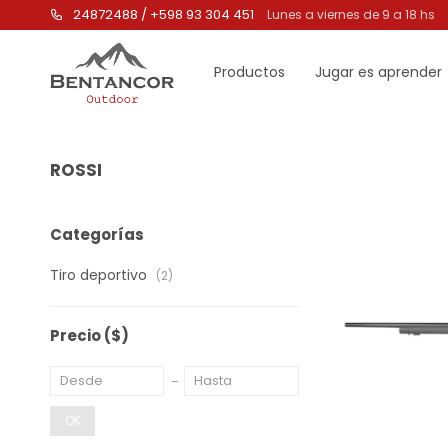
24872488 / +598 93 304 451
Lunes a viernes de 9 a 18 hs
Productos
Jugar es aprender
ROSSI
Categorías
Tiro deportivo
(2)
Precio
($)
OK