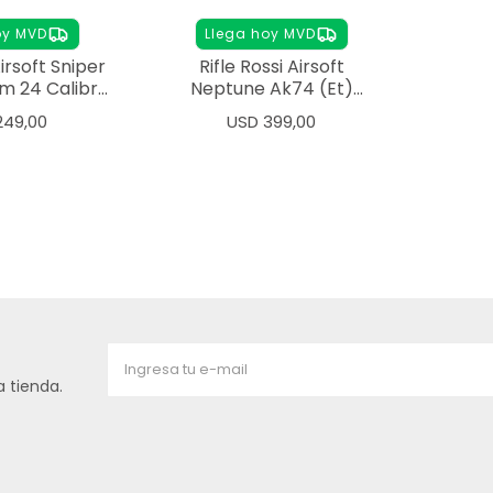
oy MVD
Llega hoy MVD
Airsoft Sniper
Rifle Rossi Airsoft
m 24 Calibre
Neptune Ak74 (Et)
mm
Calibre 6mm
249,00
USD
399,00
 tienda.