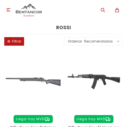

ROSSI
Recomendados
Llega hoy MVD
Llega hoy MVD