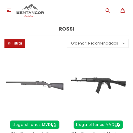

ROSSI
Recomendados
Llega el lunes MVD
Llega el lunes MVD