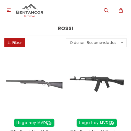

ROSSI
Recomendados
Llega hoy MVD
Llega hoy MVD